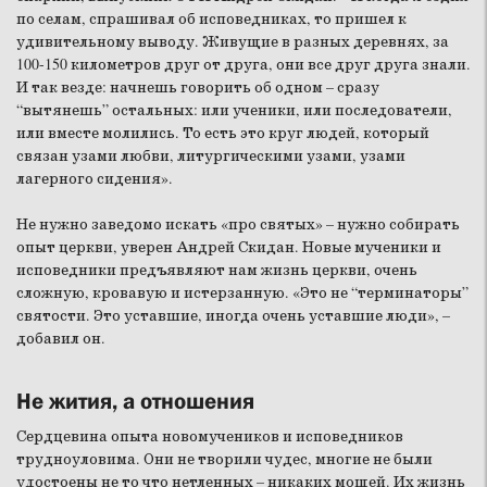
по селам, спрашивал об исповедниках, то пришел к
удивительному выводу. Живущие в разных деревнях, за
100-150 километров друг от друга, они все друг друга знали.
И так везде: начнешь говорить об одном – сразу
“вытянешь” остальных: или ученики, или последователи,
или вместе молились. То есть это круг людей, который
связан узами любви, литургическими узами, узами
лагерного сидения».
Не нужно заведомо искать «про святых» – нужно собирать
опыт церкви, уверен Андрей Скидан. Новые мученики и
исповедники предъявляют нам жизнь церкви, очень
сложную, кровавую и истерзанную. «Это не “терминаторы”
святости. Это уставшие, иногда очень уставшие люди», –
добавил он.
Не жития, а отношения
Сердцевина опыта новомучеников и исповедников
трудноуловима. Они не творили чудес, многие не были
удостоены не то что нетленных – никаких мощей. Их жизнь