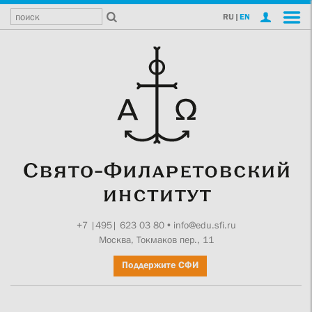
RU
|
EN
+7 |495| 623 03 80
•
info@edu.sfi.ru
Москва, Токмаков пер., 11
Поддержите СФИ