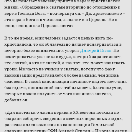
Это не помогает человеку прийти к вере и христианской
жизни. «Обращение к святым вторично по отношению к
вере в Господа Бога, – подчеркнул он. – Да, христианство –
это вера в Бога и в человека, а значит и в Церковь. Но в
конце концов вся Церковь свята».
В то же время, если человек задастся целью жить по-
христиански, то он обязательно начнет всматриваться в
историю более внимательно, уверен
Дмитрий Гасак
. Но
всматриваться уже не как судья, который заранее знает,
кто святой, а кто не святой, а как тот, кто может извлекать
уроки. Мы часто не учимся у святых, потому что факт
канонизации представляется более важным, чем жизнь
человека. В самой канонизации начинают видеть источник
благодати, понимаемой как стабильность, благополучие,
которые можно получить от того или иного святого,
добавил он.
«Для выставки о жизни церкви в XX веке мы поехали по
епархии собирать сведения о местных церковных людях, –
рассказал член комиссии по канонизации Гомельской
епархии, выпускник СФИ Андрей Скидан. – И когда я ездил