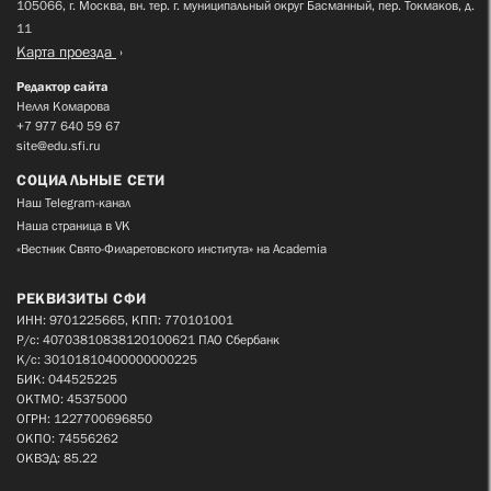
105066, г. Москва, вн. тер. г. муниципальный округ Басманный, пер. Токмаков, д.
11
Карта проезда
Редактор сайта
Нелля Комарова
+7 977 640 59 67
site@edu.sfi.ru
СОЦИАЛЬНЫЕ СЕТИ
Наш Telegram-канал
Наша страница в VK
«Вестник Свято-Филаретовского института» на Academia
РЕКВИЗИТЫ СФИ
ИНН: 9701225665, КПП: 770101001
Р/с: 40703810838120100621 ПАО Сбербанк
К/с: 30101810400000000225
БИК: 044525225
ОКТМО: 45375000
ОГРН: 1227700696850
ОКПО: 74556262
ОКВЭД: 85.22