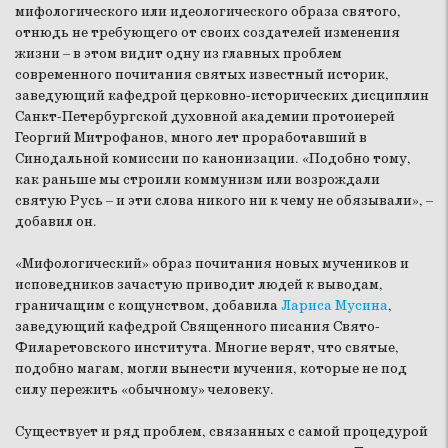
мифологического или идеологического образа святого,
отнюдь не требующего от своих создателей изменения
жизни – в этом видит одну из главных проблем
современного почитания святых известный историк,
заведующий кафедрой церковно-исторических дисциплин
Санкт-Петербургской духовной академии протоиерей
Георгий Митрофанов, много лет проработавший в
Синодальной комиссии по канонизации. «Подобно тому,
как раньше мы строили коммунизм или возрождали
святую Русь – и эти слова никого ни к чему не обязывали», –
добавил он.
«Мифологический» образ почитания новых мучеников и
исповедников зачастую приводит людей к выводам,
граничащим с кощунством, добавила
Лариса Мусина
,
заведующий кафедрой Священного писания Свято-
Филаретовского института. Многие верят, что святые,
подобно магам, могли вынести мучения, которые не под
силу пережить «обычному» человеку.
Существует и ряд проблем, связанных с самой процедурой