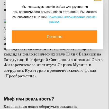
свидетельство о Церкви сегодня», прошедшей
Мы используем cookie-файлы для улучшения
под Санкт-Петербургом 1 февраля.
пользовательского опыта и сбора статистики. Вы можете
ознакомиться с нашей
Политикой использования cookie-
файлов
.
Понятно
Миф или реальность?
Канонизация может обернуться созданием