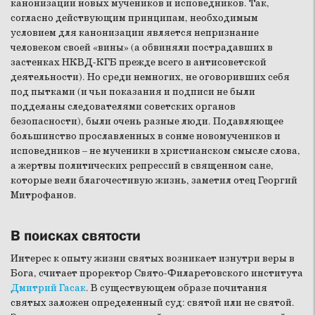
канонизации новых мучеников и исповедников. Так,
согласно действующим принципам, необходимым
условием для канонизации является непризнание
человеком своей «вины» (а обвиняли пострадавших в
застенках НКВД-КГБ прежде всего в антисоветской
деятельности). Но среди немногих, не оговоривших себя
под пытками (и чьи показания и подписи не были
подделаны следователями советских органов
безопасности), были очень разные люди. Подавляющее
большинство прославленных в сонме новомучеников и
исповедников – не мученики в христианском смысле слова,
а жертвы политических репрессий в священном сане,
которые вели благочестивую жизнь, заметил отец Георгий
Митрофанов.
В поисках святости
Интерес к опыту жизни святых возникает изнутри веры в
Бога, считает проректор Свято-Филаретовского института
Дмитрий Гасак
. В существующем образе почитания
святых заложен определенный суд: святой или не святой.