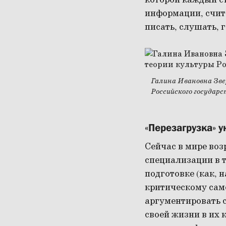
которой каждый с
информации, счита
писать, слушать, 
Галина Ивановна Зве
Российского государ
«Перезагрузка» 
Сейчас в мире во
специализации в 
подготовке (как, 
критическому само
аргументировать 
своей жизни в их 