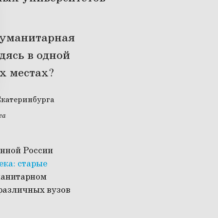
 гуманитарная
дясь в одной
х местах?
га
енной России
ека: старые
уманитарном
 различных вузов