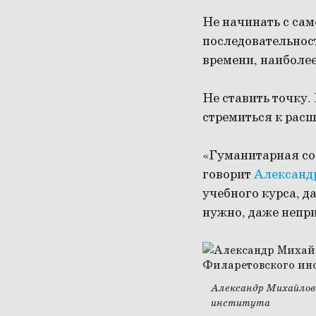
Не начинать с сам
последовательност
времени, наиболее
Не ставить точку.
стремиться к расш
«Гуманитарная сос
говорит
Александ
учебного курса, д
нужно, даже непр
Александр Михайлови
института