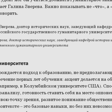
тудент мог бы учиться добывать гуманитарное знан
ет Галина Зверева. Важно показывать не «что», а «
говорить.
рева, доктор исторических наук, заведующий кафедрой истории
ственного гуманитарного университета
университета
зрождается подход к образованию, не предполагаю
течение первых лет обучения: акцент делается на 
например, в Колумбийском университете США). Спо
анализу, готовность ставить себя на место оппоне
свою точку зрения, развитое понимание обществен
контексте – это базовые навыки, но без них невозмо