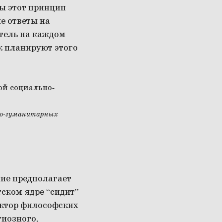
бы этот принцип
е ответы на
атель на каждом
ак планируют этого
ьно-гуманитарных
ие предполагает
ском ядре “сидит”
доктор философских
гиозного,