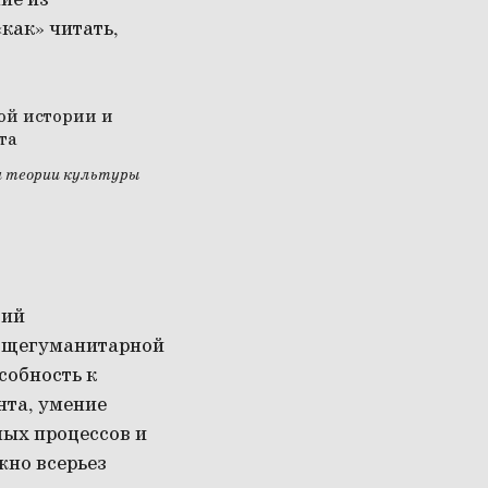
ие из
как» читать,
 и теории культуры
щий
общегуманитарной
собность к
нта, умение
ных процессов и
жно всерьез