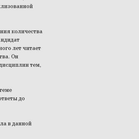
вилизованной
ния количества
андидат
ного лет читает
тва. Он
дисциплин тем,
стеме
ответы до
ла в данной