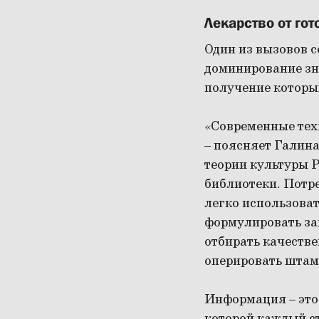
Лекарство от гот
Один из вызовов 
доминирование зн
получение которы
«Современные тех
– поясняет Галина
теории культуры Р
библиотеки. Потре
легко использова
формулировать зап
отбирать качеств
оперировать штам
Информация – это 