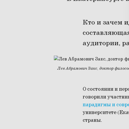
Кто и зачем и
составляющая
аудитории, р
Лев Абрамович Закс, доктор филос
О состоянии и пер
говорили участн
парадигмы и сов
университете (Ека
страны.