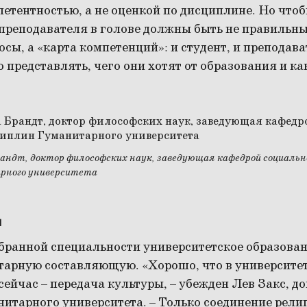
етентностью, а не оценкой по дисциплине. Но что
 преподавателя в голове должны быть не правильны
сы, а «карта компетенций»: и студент, и преподав
 представлять, чего они хотят от образования и к
андт, доктор философских наук, заведующая кафедрой социал
рного университета
и
бранной специальности университетское образован
тарную составляющую. «Хорошо, что в университет
 сейчас – передача культуры, – убежден Лев Закс, 
нитарного университета. – Только соединение рели