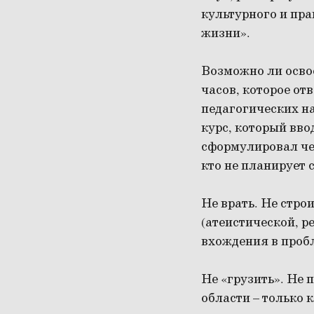
культурного и пр
жизни».
Возможно ли осво
часов, которое от
педагогических на
курс, который вво
сформулировал че
кто не планирует 
Не врать. Не стро
(атеистической, р
вхождения в пробл
Не «грузить». Не 
области – только 