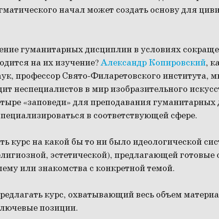
агматического начал может создать основу для ци
ение гуманитарных дисциплин в условиях сокраще
водится на их изучение?
Александр Копировский
, к
ук, профессор Свято-Филаретовского института, м
дит неспециалистов в мир изобразительного искусс
тыре «заповеди» для преподавания гуманитарных 
специализироваться в соответствующей сфере.
ить курс на какой бы то ни было идеологической си
елигиозной, эстетической), предлагающей готовые 
ему или знакомства с конкретной темой.
предлагать курс, охватывающий весь объем материа
ключевые позиции.