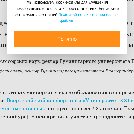
Мы используем cookie-файлы для улучшения
20 апреля 2015
пользовательского опыта и сбора статистики. Вы можете
ознакомиться с нашей
Политикой использования cookie-
файлов
.
дет учиться в университет, что такое
 высшего образования и почему, нахо
Понятно
азные студенты могут учиться в разны
офских наук, ректор Гуманитарного университета Екатеринбур
спективах университетского образования в соврем
ики
Всероссийской конференции «Университет XXI в
ременные вызовы»
, которая прошла 7-8 апреля в Г
теринбург). В ней приняли участие преподаватели