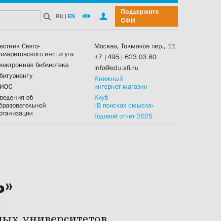
Поддержите
RU
|
EN
СФИ
естник Свято-
Москва, Токмаков пер., 11
иларетовского института
+7 |495| 623 03 80
лектронная библиотека
info@edu.sfi.ru
битуриенту
Книжный
ИОС
интернет-магазин
ведения об
Клуб
бразовательной
«В поисках смысла»
рганизации
Годовой отчет 2025
ь»
ных университетов