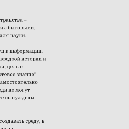
транства –
я c бытовыми,
для науки.
уп к информации,
кафедрой истории и
ри, целые
отовое знание”
самостоятельно
юди не могут
ате вынуждены
оздавать среду, в