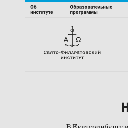
Об
Образовательные
институте
программы
Н
В Екатеринбурге 