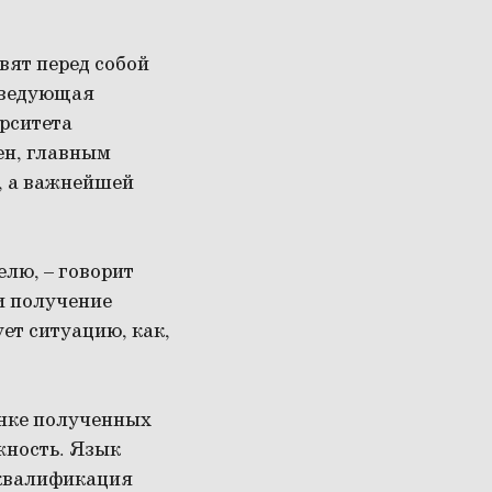
вят перед собой
заведующая
рситета
ен, главным
, а важнейшей
лю, – говорит
 и получение
ет ситуацию, как,
енке полученных
жность. Язык
 квалификация