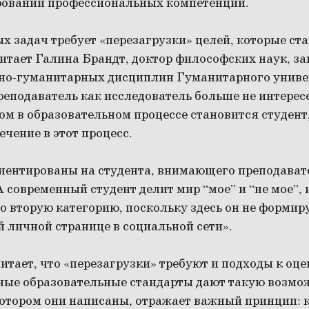
ровании профессиональных компетенций.
 задач требует «перезагрузки» целей, которые ста
читает Галина Брандт, доктор философских наук, 
но-гуманитарных дисциплин Гуманитарного униве
еподаватель как исследователь больше не интерес
м в образовательном процессе становится студент
ечение в этот процесс.
иентированы на студента, внимающего преподавате
А современный студент делит мир “мое” и “не мое”,
о вторую категорию, поскольку здесь он не формиру
й личной странице в социальной сети».
итает, что «перезагрузки» требуют и подходы к оц
ные образовательные стандарты дают такую возмо
котором они написаны, отражает важный принцип: