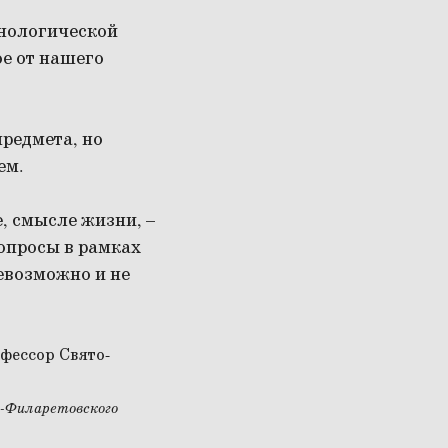
онологической
ое от нашего
редмета, но
ем.
, смысле жизни, –
вопросы в рамках
невозможно и не
о-Филаретовского