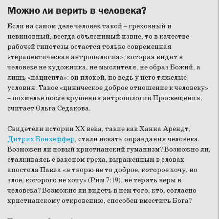
Можно ли верить в человека?
Если на самом деле человек такой – греховный и
невиновный, всегда объяснимый извне, то в качестве
рабочей гипотезы остается только современная
«терапевтическая антропология», которая видит в
человеке не художника, не мыслителя, не образ Божий, а
лишь «пациента»: он плохой, но ведь у него тяжелые
условия. Такое «циническое доброе отношение к человеку»
– похмелье после крушения антропологии Просвещения,
считает Ольга Седакова.
Свидетели истории XX века, такие как Ханна Арендт,
Дитрих Бонхеффер
, стали искать оправдания человека.
Возможен ли новый христианский гуманизм? Возможно ли,
сталкиваясь с законом греха, выраженным в словах
апостола Павла «я творю не то доброе, которое хочу, но
злое, которого не хочу» (Рим 7:19), не терять веры в
человека? Возможно ли видеть в нем того, кто, согласно
христианскому откровению, способен вместить Бога?