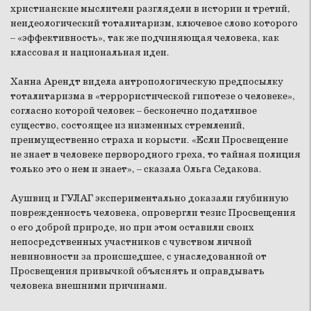
христианские мыслители разглядели в истории и третий,
неидеологический тоталитаризм, ключевое слово которого
– «эффективность», так же подчиняющая человека, как
классовая и национальная идеи.
Ханна Арендт видела антропологическую предпосылку
тоталитаризма в «террористической гипотезе о человеке»,
согласно которой человек – бесконечно податливое
существо, состоящее из низменных стремлений,
преимущественно страха и корысти. «Если Просвещение
не знает в человеке первородного греха, то тайная полиция
только это о нем и знает», – сказала Ольга Седакова.
Аушвиц и ГУЛАГ экспериментально доказали глубинную
поврежденность человека, опровергли тезис Просвещения
о его доброй природе, но при этом оставили своих
непосредственных участников с чувством личной
невиновности за происшедшее, с унаследованной от
Просвещения привычкой объяснять и оправдывать
человека внешними причинами.