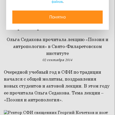
файлов
.
«И что человек, что его
берегут? – гнездо
Понятно
разоренья и стона»
Ольга Седакова прочитала лекцию «Поэзия и
антропология» в Свято-Филаретовском
институте
02 сентября 2014
Очередной учебный год в СФИ по традиции
начался с общей молитвы, поздравления
новых студентов и актовой лекции. В этом году
ее прочитала Ольга Седакова. Тема лекции –
«Поэзия и антропология».