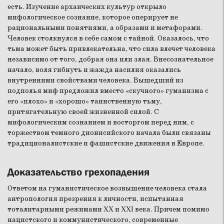
есть. Изучение архаических культур открыло
мифологическое сознание, которое оперирует не
рациональными понятиями, а образами и метафорами.
Человек столкнулся в себе самом с тайной. Оказалось, что
тьма может быть привлекательна, что сила влечет человека
независимо от того, добрая она или злая. Внесознательное
начало, воля гибнуть и жажда насилия оказались
внутренними свойствами человека. Вышедший из
подполья миф предложил вместо «скучного» гуманизма с
его «плохо» и «хорошо» таинственную тьму,
притягательную своей жизненной силой. С
мифологическим сознанием и восторгом перед ним, с
торжеством темного дионисийского начала были связаны
традиционалистские и фашистские движения в Европе.
Доказательство грехопадения
Ответом на гуманистическое возвышение человека стала
антропология презрения к личности, испытанная
тоталитарными режимами XX и XXI века. Причем помимо
нацистского и коммунистического, современные