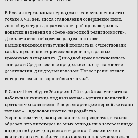
В России переломным периодом в этом отношении стал
только XVIII век, эпоха становления совершенно иной,
«новой культуры», в рамках которой производились
попытки изменения в сфере «народной религиозности».
Две части этого общества, разделенные все
расширяющейся культурной пропастью, существовали
как бы в разном историческом времени, в разных
временных измерениях. Для одной время остановилось,
замерло и Средневековье продолжилось еще на многие
десятилетия; для другой началось Новое время, отсчет
4
которого велся по европейским часам
.
В Санкт-Петербурге 26 апреля 1715 года была отпечатана
небольшая книжица под названием «Артикул воинский с
кратким толкованием». В первом артикуле первой же главы
читаем: «…идолопоклонство, чародейство
(чернокнижество) наикрепчайшее запрещается, и таким
образом, что никоторое из оных отнюдь ни в лагере и нигде
инде да не будет допущено и терпимо. И ежели кто из
воинских людей найдется идолопоклонник, чернокнижец,