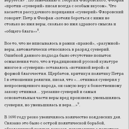
веруется»
.
По замечанию о. Георгия Флоровского, Феофан
«против «суеверий» писал всегда с особым вкусом». Что
касается рассудочного порицания «суеверий» Флоровский
говорит: Петр и Феофан «хотели бороться с ними не
столько во имя веры, сколько во имя здравого смысла и
8
«общего блага»»
.
Все то, что не вписывалось в рамки «правой», «разумной»
веры, автоматически относилось в разряд суеверий.
Ошибкой данного подхода было отсутствие попыток
осмысления того, что в традиционной русской культуре
многое в «суеверии» оставалось «истинной верой» и
формой благочестия. Щербатов, критикуя политику Петра
I в отношении религии, писал, что «…отнимая суеверия у
непросвещенного народа, он самую веру к божественному
закону отнимал… урезание суеверий и самыя
основательныя части веры вред произвело; уменьшились
9
суеверия, но уменьшилась и вера…»
.
В 1690 году резко увеличилось количество колдовских дел.
Связано это было с острой политической борьбой,