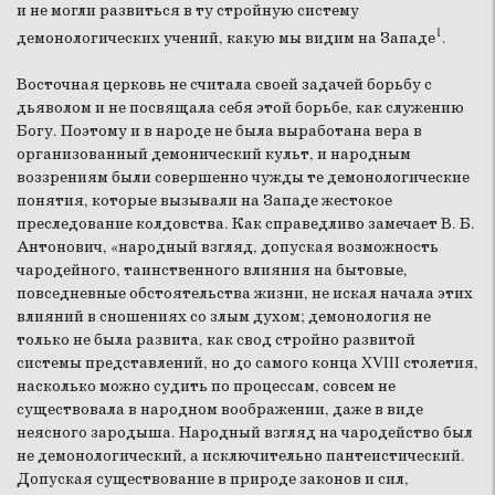
и не могли развиться в ту стройную систему
1
демонологических учений, какую мы видим на Западе
.
Восточная церковь не считала своей задачей борьбу с
дьяволом и не посвящала себя этой борьбе, как служению
Богу. Поэтому и в народе не была выработана вера в
организованный демонический культ, и народным
воззрениям были совершенно чужды те демонологические
понятия, которые вызывали на Западе жестокое
преследование колдовства.
Как справедливо замечает В. Б.
Антонович, «народный взгляд, допуская возможность
чародейного, таинственного влияния на бытовые,
повседневные обстоятельства жизни, не искал начала этих
влияний в сношениях со злым духом; демонология не
только не была развита, как свод стройно развитой
системы представлений, но до самого конца XVIII столетия,
насколько можно судить по процессам, совсем не
существовала в народном воображении, даже в виде
неясного зародыша. Народный взгляд на чародейство был
не демонологический, а исключительно пантеистический.
Допуская существование в природе законов и сил,