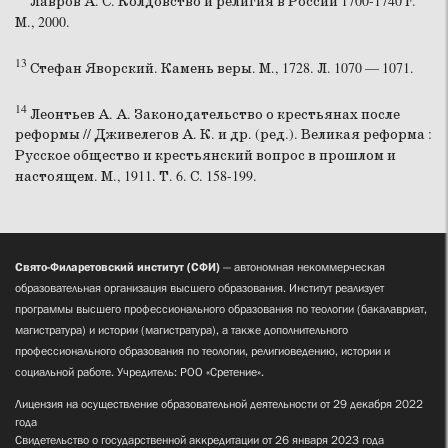
Лавров А. С. Колдовство и религия в России 1700-1740 г.
М., 2000.
13
Стефан Яворский. Камень веры. М., 1728. Л. 1070 — 1071.
14
Леонтьев А. А. Законодательство о крестьянах после
реформы // Дживелегов А. К. и др. (ред.). Великая реформа :
Русское общество и крестьянский вопрос в прошлом и
настоящем. М., 1911. Т. 6. С. 158-199.
Свято-Филаретовский институт (СФИ)
— автономная некоммерческая
образовательная организация высшего образования. Институт реализует
программы высшего профессионального образования по теологии (бакалавриат,
магистратура) и истории (магистратура), а также дополнительного
профессионального образования по теологии, религиоведению, истории и
социальной работе. Учредитель: РОО «Сретение».
Лицензия на осуществление образовательной деятельности от 29 декабря 2022
года
Свидетельство о государственной аккредитации от 26 января 2023 года