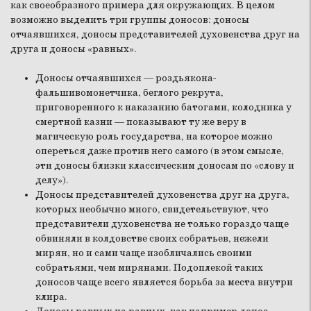
как своеобразного примера для окружающих. В целом
возможно выделить три группы доносов: доносы
отчаявшихся, доносы представителей духовенства друг на
друга и доносы «равных».
Доносы отчаявшихся — роздьякона-
фальшивомонетчика, беглого рекрута,
приговоренного к наказанию батогами, колодника у
смертной казни — показывают ту же веру в
магическую роль государства, на которое можно
опереться даже против него самого (в этом смысле,
эти доносы близки классическим доносам по «слову и
делу»).
Доносы представителей духовенства друг на друга,
которых необычно много, свидетельствуют, что
представители духовенства не только гораздо чаще
обвиняли в колдовстве своих собратьев, нежели
мирян, но и сами чаще изобличались своими
собратьями, чем мирянами. Подоплекой таких
доносов чаще всего является борьба за места внутри
клира.