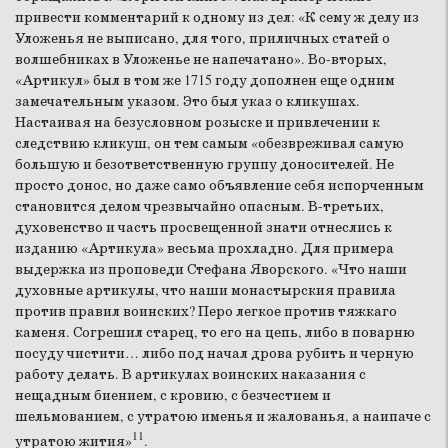
привести комментарий к одному из дел: «К сему ж делу из
Уложенья не выписано, для того, приличных статей о
волшебниках в Уложенье не напечатано». Во-вторых,
«Артикул» был в том же 1715 году дополнен еще одним
замечательным указом. Это был указ о кликушах.
Настаивая на безусловном розыске и привлечении к
следствию кликуш, он тем самым «обезвреживал самую
большую и безответственную группу доносителей. Не
просто донос, но даже само объявление себя испорченным
становится делом чрезвычайно опасным. В-третьих,
духовенство и часть просвещенной знати отнеслись к
изданию «Артикула» весьма прохладно. Для примера
выдержка из проповеди Стефана Яворского. «Что наши
духовные артикулы, что наши монастырския правила
против правил воинских? Перо легкое против тяжкаго
каменя. Согрешил старец, то его на цепь, либо в поварню
посуду чистити… либо под начал дрова рубить и черную
работу делать. В артикулах воинских наказания с
нещадным биением, с кровию, с безчестием и
шельмованием, с утратою именья и жалованья, а наипаче с
11
утратою жития»
.