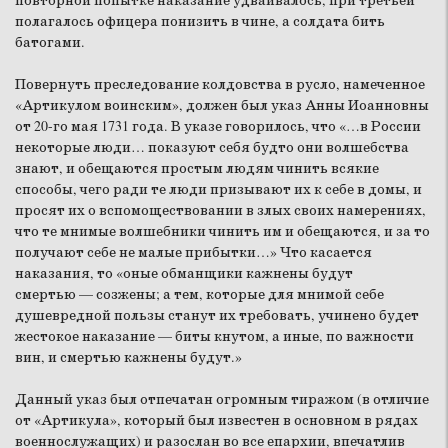
повторной попытке наказание удваивалось, при третьей
полагалось офицера понизить в чине, а солдата бить
батогами.
Повернуть преследование колдовства в русло, намеченное
«Артикулом воинским», должен был указ Анны Иоанновны
от 20-го мая 1731 года. В указе говорилось, что «…в России
некоторые люди… показуют себя будто они волшебства
знают, и обещаются простым людям чинить всякие
способы, чего ради те люди призывают их к себе в домы, и
просят их о вспомоществовании в злых своих намерениях,
что те мнимые волшебники чинить им и обещаются, и за то
получают себе не малые прибытки…» Что касается
наказания, то «оные обманщики кажнены будут
смертью — созжены; а тем, которые для мнимой себе
душевредной пользы станут их требовать, учинено будет
жестокое наказание — биты кнутом, а иные, по важности
вин, и смертью кажнены будут.»
Данный указ был отпечатан огромным тиражом (в отличие
от «Артикула», который был известен в основном в рядах
военнослужащих) и разослан во все епархии, впечатлив