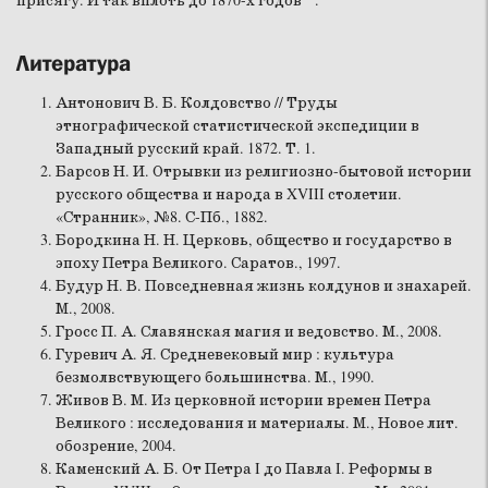
присягу. И так вплоть до 1870-х годов
.
Литература
Антонович В. Б. Колдовство // Труды
этнографической статистической экспедиции в
Западный русский край. 1872. Т. 1.
Барсов Н. И. Отрывки из религиозно-бытовой истории
русского общества и народа в XVIII столетии.
«Странник», №8. С-Пб., 1882.
Бородкина Н. Н. Церковь, общество и государство в
эпоху Петра Великого. Саратов., 1997.
Будур Н. В. Повседневная жизнь колдунов и знахарей.
М., 2008.
Гросс П. А. Славянская магия и ведовство. М., 2008.
Гуревич А. Я. Средневековый мир : культура
безмолвствующего большинства. М., 1990.
Живов В. М. Из церковной истории времен Петра
Великого : исследования и материалы. М., Новое лит.
обозрение, 2004.
Каменский А. Б. От Петра I до Павла I. Реформы в