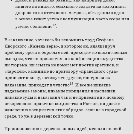
Доносы равных на равных, как например донос
нищего на нищего, ссыльного солдата на колодника,
дворового на отставного матроса, объединяло одно —
в основе лежит устная коммуникация, часто ссора или
12
устное обвинение
.
В заключение, хотелось бы вспомнить труд Стефана
Яворского «Камень веры», в котором он, анализируя
проблему ереси и борьбы с ней, приходит ко вполне ясным
выводам, что ни проклятия, ни конфискация имущества,
ни тюрьма, ни ссылка не помогают против еретиков, и
«чародеи», казнимые по приговору «праведного суда»
приносят пользу, потому что другие, смотря на их
13
наказание, приходят в чувство
. И все же никакие
издаваемые законы, никакие порицания и насмешки,
никакие суды и наказания так и не привели ни к полному
искоренению практики колдовства в России, ни даже к
изменению восприятия этих обрядов, если не в городской
среде, то уж в деревенской точно.
Проникновению в деревню новых идей, мешали низкий