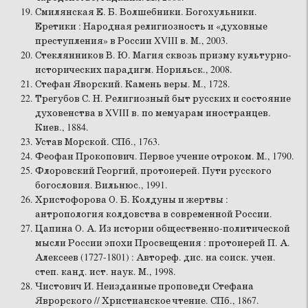
Смилянская Е. Б. Волшебники. Богохульники.
Еретики : Народная религиозность и «духовные
преступления» в России XVIII в. М., 2003.
Стеклянников В. Ю. Магия сквозь призму культурно-
исторических парадигм. Норильск., 2008.
Стефан Яворский. Камень веры. М., 1728.
Трегубов С. Н. Религиозный быт русских и состояние
духовенства в XVIII в. по мемуарам иностранцев.
Киев., 1884.
Устав Морской. СПб., 1763.
Феофан Прокопович. Первое учение отроком. М., 1790.
Флоровский Георгий, протоиерей. Пути русского
богословия. Вильнюс., 1991.
Христофорова О. Б. Колдуны и жертвы :
антропология колдовства в современной России.
Цапина О. А. Из истории общественно-политической
мысли России эпохи Просвещения : протоиерей П. А.
Алексеев (1727-1801) : Автореф. дис. на соиск. учен.
степ. канд. ист. наук. М., 1998.
Чистович И. Неизданные проповеди Стефана
Яврорского // Христианское чтение. СПб., 1867.