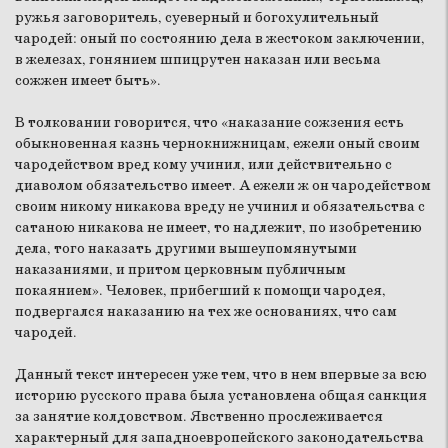
ружья заговоритель, суеверный и богохулительный
чародей: оный по состоянию дела в жестоком заключении,
в железах, гонянием шпицрутен наказан или весьма
сожжен имеет быть».
В толковании говорится, что «наказание сожзения есть
обыкновенная казнь чернокнижницам, ежели оный своим
чародейством вред кому учинил, или действительно с
диаволом обязательство имеет. А ежели ж он чародейством
своим никому никакова вреду не учинил и обязательства с
сатаною никакова не имеет, то надлежит, по изобретению
дела, того наказать другими вышеупомянутыми
наказаниями, и притом церковным публичным
покаянием». Человек, прибегший к помощи чародея,
подвергался наказанию на тех же основаниях, что сам
чародей.
Данный текст интересен уже тем, что в нем впервые за всю
историю русского права была установлена общая санкция
за занятие колдовством. Явственно прослеживается
характерный для западноевропейского законодательства