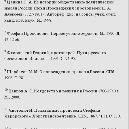
6
Цапина О. А. Из истории общественно-политической
мысли России эпохи Просвещения : протоиерей П. А.
Алексеев (1727-1801) : Автореф. дис. на соиск. учен. степ.
канд. ист. наук. М., 1998.
7
Феофан Прокопович. Первое учение отроком. М., 1790. Л.
12-12 об.
8
Флоровский Георгий, протоиерей. Пути русского
богословия. Вильнюс., 1991. С. 94-95.
9
Щербатов М. М. О повреждении нравов в России. СПб.,
1906. С. 28.
10
Лавров А. С. Колдовство и религия в России 1700-1740 г.
М., 2000.
11
Чистович И. Неизданные проповеди Стефана
Яврорского // Христианское чтение. СПб., 1867. Ч. II. С. 110.
12