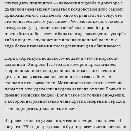
синтез двух принципов — нанесения ущерба и договора с
дьяволом (желавшему заняться колдовством либо самому
приходилось его заключать, либо обращаться к тому, что
это «обязательство» уже имеет). Что любопытно, согласно
этому закону, практически любой колдовской процесс
можно было либо свести к банальному возмещению ущерба
либо придать ему поистине инквизиционный размах, с
куда более плачевными последствиями для обвиняемого.
Норма «Артикула воинского» войдет в «Устав морской»
изданный 13 апреля 1720 года, в котором предлагалось
«чернокнижника или идолопоклонника» «по состоянию
дела», наказывать «заключением в железах», битьем
кошками или сожжением. Мотивировались столь жесткие
меры тем, что удача или неудача зависит от воли Божьей, и
именно воинских людей «Бог в такое состояние определил,
в котором несравнительно чаще других смертным страхом
5
себя подвергать должность имеют»
.
В проекте Нового уложения, чтение которого начнется 31
августа 1720 года предложено будет довести «относительно