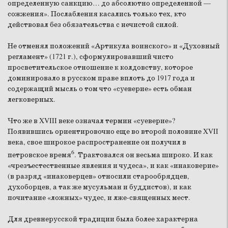
определенную санкцию… до абсолютно определенной —
сожжения». Послабления касались только тех, кто
действовал без обязательства с нечистой силой.
Не отменял положений «Артикула воинского» и «Духовный
регламент» (1721 г.), сформулировавший чисто
просветительское отношение к колдовству, которое
доминировало в русском праве вплоть до 1917 года и
содержащий мысль о том что «суеверие» есть обман
легковерных.
Что же в XVIII веке означал термин «суеверие»?
Появившись ориентировочно еще во второй половине XVII
века, свое широкое распространение он получил в
6
петровское время
. Трактовался он весьма широко. И как
«чрезъестественные явления и чудеса», и как «инаковерие»
(в разряд «инаковерцев» относили старообрядцев,
духоборцев, а так же мусульман и буддистов), и как
почитание «ложных» чудес, и лже-священных мест.
Для древнерусской традиции была более характерна