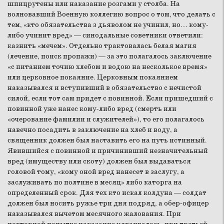
шпицрутены или наказание розгами у столба. На
волновавший Военную коллегию вопрос о том, что делать с
тем, «кто обязательства з дьяволом не учинил, но… кому-
либо учинит вред» — синодальные советники ответили:
казнить «мечем». Отдельно трактовалась белая магия
(лечение, поиск пропажи) — за это полагалось заключение
«с питанием точию хлебом и водою на несколькое время»
или церковное покаяние. Церковным покаянием
наказывался и вступивший в обязательство с нечистой
силой, если тот сам придет с повинной. Если пришедший с
повинной уже нанес кому-либо вред (смерть или
«очерование фамилии и служителей»), то его полагалось
навечно посадить в заключение на хлеб и воду, а
священник должен был наставить его на путь истинный.
Явившийся с повинной и причинивший незначительный
вред (имуществу или скоту) должен был выдаваться
головой тому, «кому оной вред нанесет в заслугу, а
заслуживать по полтине в месяц» либо каторга на
определенный срок. Для тех кто искал колдуна — солдат
должен был носить ружье три дня подряд, а обер-офицер
наказывался вычетом месячного жалования. При