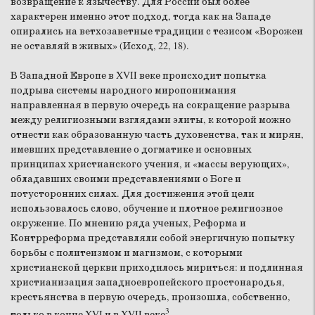
возвращение к язычеству. Для России был более
характерен именно этот подход, тогда как на Западе
опирались на ветхозаветные традиции с тезисом «Ворожеи
не оставляй в живых» (Исход, 22, 18).
В Западной Европе в XVII веке происходит попытка
подрыва системы народного миропонимания
направленная в первую очередь на сокращение разрыва
между религиозными взглядами элиты, к которой можно
отнести как образованную часть духовенства, так и мирян,
имевших представление о догматике и основных
принципах христианского учения, и «массы верующих»,
обладавших своими представлениями о Боге и
потусторонних силах. Для достижения этой цели
использовалось слово, обучение и плотное религиозное
окружение. По мнению ряда ученых, Реформа и
Контрреформа представляли собой энергичную попытку
борьбы с политеизмом и магизмом, с которыми
христианской церкви приходилось мириться: и подлинная
христианизация западноевропейского простонародья,
крестьянства в первую очередь, произошла, собственно,
3
только в конце XVI и в XVII веке
.