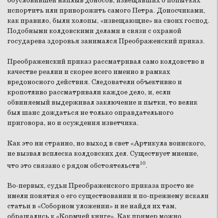
обусловившей наплыв доносов, извещавших о попытках
испортить или приворожить самого Петра. Доносчиками,
как правило, были холопы, «извещающие» на своих господ.
Подобными колдовскими делами в связи с охраной
государева здоровья занимался Преображенский приказ.
Преображенский приказ рассматривал само колдовство в
качестве реалии и скорее всего именно в рамках
вредоносного действия. Следователи объективно и
кропотливо рассматривали каждое дело, и, если
обвиняемый выдерживал заключение и пытки, то велик
был шанс дождаться не только оправдательного
приговора, но и осуждения изветчика.
Как это ни странно, но выход в свет «Артикула воинского,
не вызвал всплеска колдовских дел. Существует мнение,
10
что это связано с рядом обстоятельств
.
Во-первых, судьи Преображенского приказа просто не
имели понятия о его существовании и по-прежнему искали
статьи в «Соборном уложении» и не найдя их там,
обращались к «Кормчей книге». Как пример можно