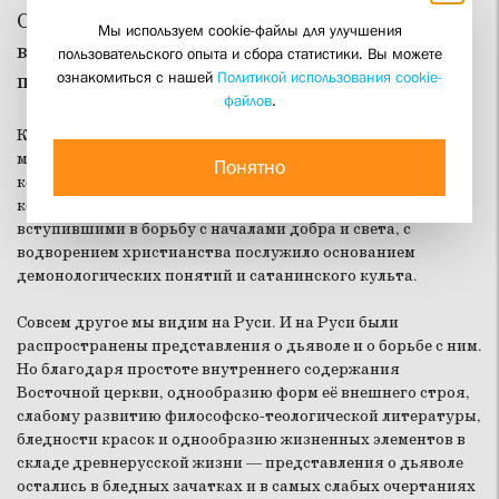
Сатане, всякого рода нечистой силе и об их
Мы используем cookie-файлы для улучшения
влиянии, как на религиозную, так и на
пользовательского опыта и сбора статистики. Вы можете
ознакомиться с нашей
Политикой использования cookie-
повседневную жизнь человека.
файлов
.
Кроме того, Западная Европа наследовала богатый
материал для демонологии и от классического мира, на
Понятно
котором возникла цивилизация Запада, и от язычества,
которое со всеми своими богами, сошедшими на землю и
вступившими в борьбу с началами добра и света, с
водворением христианства послужило основанием
демонологических понятий и сатанинского культа.
Совсем другое мы видим на Руси. И на Руси были
распространены представления о дьяволе и о борьбе с ним.
Но благодаря простоте внутреннего содержания
Восточной церкви, однообразию форм её внешнего строя,
слабому развитию философско-теологической литературы,
бледности красок и однообразию жизненных элементов в
складе древнерусской жизни — представления о дьяволе
остались в бледных зачатках и в самых слабых очертаниях