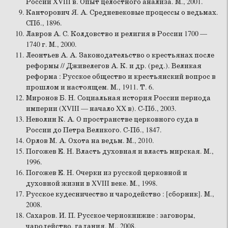
России XVIII в. Опыт целостного анализа. М., 2001.
Канторович Я. А. Средневековые процессы о ведьмах.
СПб., 1896.
Лавров А. С. Колдовство и религия в России 1700 —
1740 г. М., 2000.
Леонтьев А. А. Законодательство о крестьянах после
реформы // Дживелегов А. К. и др. (ред.). Великая
реформа : Русское общество и крестьянский вопрос в
прошлом и настоящем. М., 1911. Т. 6.
Миронов Б. Н. Социальная история России периода
империи (XVIII — начало XX в). С-Пб., 2003.
Неволин К. А. О пространстве церковного суда в
России до Петра Великого. С-Пб., 1847.
Орлов М. А. Охота на ведьм. М., 2010.
Погожев Е. Н. Власть духовная и власть мирская. М.,
1996.
Погожев Е. Н. Очерки из русской церковной и
духовной жизни в XVIII веке. М., 1998.
Русское кудесничество и чародейство : [сборник]. М.,
2008.
Сахаров. И. П. Русское чернокнижие : заговоры,
чародейство, гадания. М., 2008.