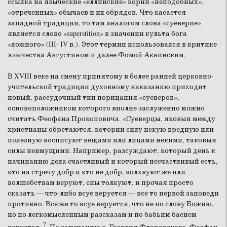
ссылка на языческие «еллинские» корни «неподобных»,
«отреченных» обычаев и их обрядов. Что касается
западной традиции, то там аналогом слова «суеверие»
является слово «superstition» в значении культа бога
«ложного» (III- IV в.). Этот термин использовался в критике
язычества Августином и далее Фомой Аквинским.
В XVIII веке на смену принятому в более ранней церковно-
учительской традиции духовному наказанию приходит
новый, рассудочный тип порицания «суеверов»,
основоположником которого вполне заслуженно можно
считать Феофана Прокоповича. «Суеверцы, яковыи между
христианы обретаются, котории силу некую вредную или
полезную восписуют вещами или лицами некими, таковыя
силы неимущими. Например, разсуждают, который день к
начинанию дела счастливый и который несчастливый есть,
кто на стречу добр и кто не добр, волхвуют же или
волшебствам веруют, сны толкуют, и прочая просто
сказать — что-либо всуе веруется — все то первой заповеди
противно. Все же то всуе веруется, что не по слову Божию,
но по легкомысленным разсказам и по бабьим баснем
7