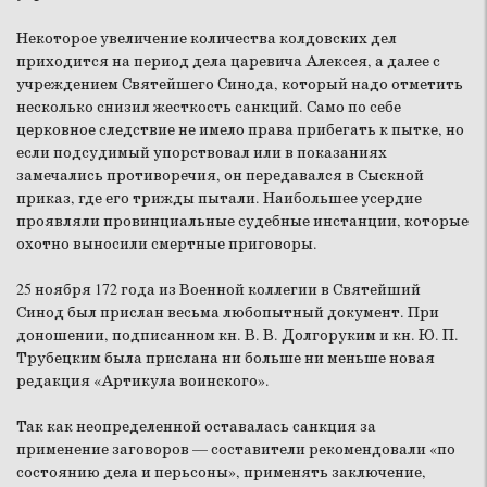
Некоторое увеличение количества колдовских дел
приходится на период дела царевича Алексея, а далее с
учреждением Святейшего Синода, который надо отметить
несколько снизил жесткость санкций. Само по себе
церковное следствие не имело права прибегать к пытке, но
если подсудимый упорствовал или в показаниях
замечались противоречия, он передавался в Сыскной
приказ, где его трижды пытали. Наибольшее усердие
проявляли провинциальные судебные инстанции, которые
охотно выносили смертные приговоры.
25 ноября 172 года из Военной коллегии в Святейший
Синод был прислан весьма любопытный документ. При
доношении, подписанном кн. В. В. Долгоруким и кн. Ю. П.
Трубецким была прислана ни больше ни меньше новая
редакция «Артикула воинского».
Так как неопределенной оставалась санкция за
применение заговоров — составители рекомендовали «по
состоянию дела и перьсоны», применять заключение,