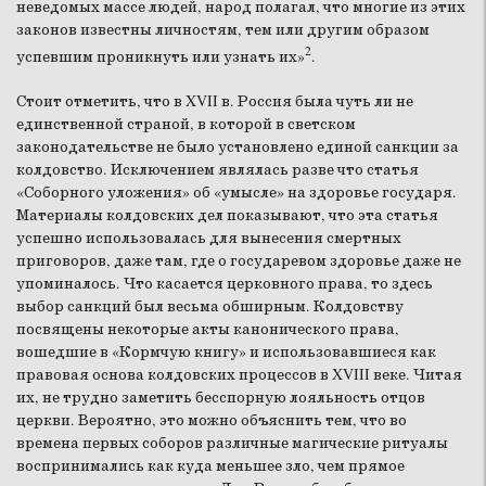
неведомых массе людей, народ полагал, что многие из этих
законов известны личностям, тем или другим образом
2
успевшим проникнуть или узнать их»
.
Стоит отметить, что в XVII в. Россия была чуть ли не
единственной страной, в которой в светском
законодательстве не было установлено единой санкции за
колдовство. Исключением являлась разве что статья
«Соборного уложения» об «умысле» на здоровье государя.
Материалы колдовских дел показывают, что эта статья
успешно использовалась для вынесения смертных
приговоров, даже там, где о государевом здоровье даже не
упоминалось. Что касается церковного права, то здесь
выбор санкций был весьма обширным. Колдовству
посвящены некоторые акты канонического права,
вошедшие в «Кормчую книгу» и использовавшиеся как
правовая основа колдовских процессов в XVIII веке. Читая
их, не трудно заметить бесспорную лояльность отцов
церкви. Вероятно, это можно объяснить тем, что во
времена первых соборов различные магические ритуалы
воспринимались как куда меньшее зло, чем прямое