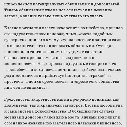
широкие слои потенциальных обвиняемых и доносителей.
Теперь обвиняемый уже не мог ссылаться на незнание
закона, а знание только лишь отягчало его участь.
Благие пожелания власти искоренить волшебство, признав
его надувательством малоразумных, «смеха подобным
суеверием», привело к тому, что магические практики сами
их исполнители стали именовать обманными. Отсюда и
изменения в тактике защиты в суде, так как стало
безопаснее признаваться не в колдовстве, а в
мошенничестве. На допросах подсудимые говорили, что
«волшебства и колдовства не чинили», действовали только
ради «обманства и прибытку» (иногда «из страха»), «с
простоты, а не для еретичества», и «кроме того обманства
ни в чем не винились».
Греховность, запретность магии прекрасно понимали как
доносители, так и хранители заговоров. Весьма любопытна
и сама система доносительства. В большинстве случаев
мотивами доносов становились месть, личный конфликт и
осознанное желание показательного наказания виновного,