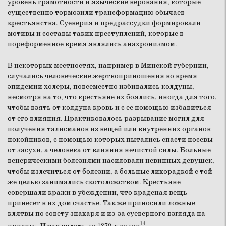
уровень грамотности и языческие верования, которые
существенно тормозили трансформацию обычаев
крестьянства. Суеверия и предрассудки формировали
мотивы и составы таких преступлений, которые в
пореформенное время являлись анахронизмом.
В некоторых местностях, например в Минской губернии,
случались человеческие жертвоприношения во время
эпидемии холеры, повсеместно избивались колдуны,
несмотря на то, что крестьяне их боялись, иногда для того,
чтобы взять от колдуна кровь и с ее помощью избавиться
от его влияния. Практиковалось разрывание могил для
получения талисманов из вещей или внутренних органов
покойников, с помощью которых пытались спасти посевы
от засухи, а человека от влияния нечистой силы. Больные
венерическими болезнями насиловали невинных девушек,
чтобы излечиться от болезни, а больные лихорадкой с той
же целью занимались скотоложством. Крестьяне
совершали кражи в убеждении, что краденая вещь
принесет в их дом счастье. Так же приносили ложные
клятвы по совету знахаря и из-за суеверного взгляда на
14