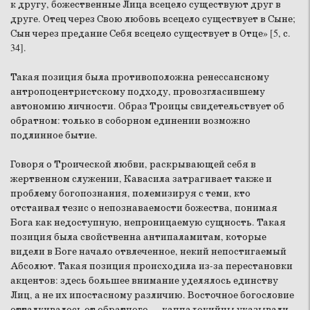
к другу, божественные Лица всецело существуют друг в
друге. Отец через Свою любовь всецело существует в Сыне;
Сын через предание Себя всецело существует в Отце» [5, с.
34].
Такая позиция была противоположна ренессансному
антропоцентристскому подходу, провозгласившему
автономию личности. Образ Троицы свидетельствует об
обратном: только в соборном единении возможно
подлинное бытие.
Говоря о Троической любви, раскрывающей себя в
жертвенном служении, Кавасила затрагивает также и
проблему богопознания, полемизируя с теми, кто
отстаивал тезис о непознаваемости божества, понимая
Бога как недоступную, непроницаемую сущность. Такая
позиция была свойственна антипаламитам, которые
видели в Боге начало отвлеченное, некий непостигаемый
Абсолют. Такая позиция происходила из-за перестановки
акцентов: здесь большее внимание уделялось единству
Лиц, а не их ипостасному различию. Восточное богословие
отталкивалось от обратного — каппадокийцы указывали