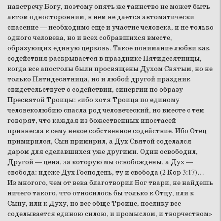
навстречу Богу, поэтому опять же таинство не может быть
актом односторонним, в нем не дается автоматически
спасение — необходимо еще и участие человека, и не только
одного человека, но и всех собравшихся вместе,
образующих единую церковь. Такое понимание любви как
содействия раскрывается в празднике Пятидесятницы,
когда все апостолы были просвящены Духом Святым, но не
только Пятидесятница, но и любой другой праздник
свидетельствует о содействии, синергии по образу
Пресвятой Троицы: «ибо хотя Троица по единому
человеколюбию спасла род человеческий, но вместе с тем
говорят, что каждая из божественных ипостасей
привнесла к сему некое собственное содействие. Ибо Отец
примирился, Сын примирил, а Дух Святой соделался
даром для сделавшихся уже другими. Один освободил,
Другой — цена, за которую мы освобождены, а Дух —
свобода: идеже Дух Господень, ту и свобода (2 Кор 3:17)…
Из многого, чем от века благотворил Бог твари, не найдешь
ничего такого, что относилось бы только к Отцу, или к
Сыну, или к Духу, но все обще Троице, поелику все
соделывается единою силою, и промыслом, и творчеством»