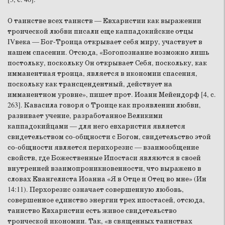
О таинстве всех таинств — Евхаристии как выражении
троической любви писали еще каппадокийские отцы
IVвека — Бог-Троица открывает себя миру, участвует в
нашем спасении. Отсюда, «Богопознание возможно лишь
постольку, поскольку Он открывает Себя, поскольку, как
имманентная троица, является в икономии спасения,
поскольку как трансцендентный, действует на
имманентном уровне», пишет прот. Иоанн Мейендорф [4, с.
263]. Кавасила говоря о Троице как проявлении любви,
развивает учение, разработанное Великими
каппадокийцами — для него евхаристия является
свидетельством со-общности с Богом, свидетельство этой
со-общности является перихорезис — взаимообщение
свойств, где Божественные Ипостаси являются в своей
внутренней взаимопроникновенности, что выражено в
словах Евангелиста Иоанна «Я в Отце и Отец во мне» (Ин
14:11). Перхорезис означает совершенную любовь,
совершенное единство энергии трех ипостасей, отсюда,
таинство Евхаристии есть живое свидетельство
троической икономии. Так, «в священных таинствах