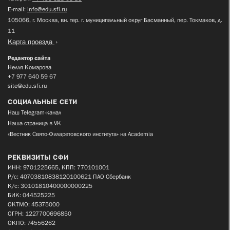
E-mail:
info@edu.sfi.ru
105066, г. Москва, вн. тер. г. муниципальный округ Басманный, пер. Токмаков, д.
11
Карта проезда
Редактор сайта
Нелля Комарова
+7 977 640 59 67
site@edu.sfi.ru
СОЦИАЛЬНЫЕ СЕТИ
Наш Telegram-канал
Наша страница в VK
«Вестник Свято-Филаретовского института» на Academia
РЕКВИЗИТЫ СФИ
ИНН: 9701225665, КПП: 770101001
Р/с: 40703810838120100621 ПАО Сбербанк
К/с: 30101810400000000225
БИК: 044525225
ОКТМО: 45375000
ОГРН: 1227700696850
ОКПО: 74556262