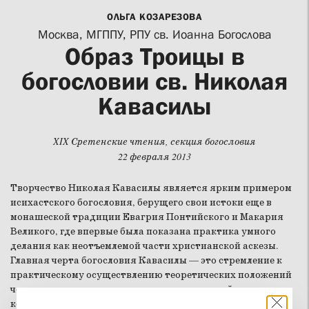
ОЛЬГА КОЗАРЕЗОВА
Москва, МГППУ, РПУ св. Иоанна Богослова
Образ Троицы в
богословии св. Николая
Кавасилы
XIX Сретенские чтения, секция богословия
22 февраля 2013
Творчество Николая Кавасилы является ярким примером
исихастского богословия, берущего свои истоки еще в
монашеской традиции Евагрия Понтийского и Макария
Великого, где впервые была показана практика умного
делания как неотъемлемой части христианской аскезы.
Главная черта богословия Кавасилы — это стремление к
практическому осуществлению теоретических положений
через литургическое служение и аскетический подвиг, к
которому призван каждый христианин. Вместе с тем,