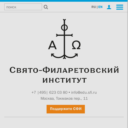
RU
|
EN
+7 |495| 623 03 80
•
info@edu.sfi.ru
Москва, Токмаков пер., 11
Поддержите СФИ