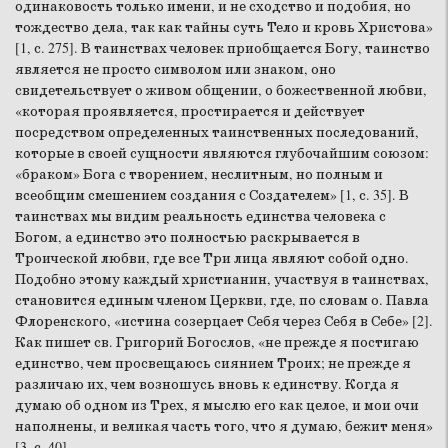
одинаковость только имени, и не сходство и подобия, но
тождество дела, так как тайны суть Тело и кровь Христова»
[1, с. 275]. В таинствах человек приобщается Богу, таинство
является не просто символом или знаком, оно
свидетельствует о живом общении, о божественной любви,
«которая проявляется, простирается и действует
посредством определенных таинственных последований,
которые в своей сущности являются глубочайшим союзом:
«браком» Бога с творением, неслитным, но полным и
всеобщим смешением создания с Создателем» [1, с. 35]. В
таинствах мы видим реальность единства человека с
Богом, а единство это полностью раскрывается в
Троической любви, где все Три лица являют собой одно.
Подобно этому каждый христианин, участвуя в таинствах,
становится единым членом Церкви, где, по словам о. Павла
Флоренского, «истина созерцает Себя через Себя в Себе» [2].
Как пишет св. Григорий Богослов, «не прежде я постигаю
единство, чем просвещаюсь сиянием Троих; не прежде я
различаю их, чем возношусь вновь к единству. Когда я
думаю об одном из Трех, я мыслю его как целое, и мои очи
наполнены, и великая часть того, что я думаю, бежит меня»
[3, с. 40].