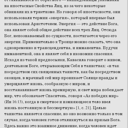
на ипостасные Свойства Лиц, из за чего некоторые
обвиняли их в триетизме. Но говоря об ипостасности, они
использовали термин «энергия», который впервые был
использован Аристотелем. Энергия — это действие Бога,
она являет собой общее действие всех трех Лиц. Отсюда
Бог, непознаваемый по сущности, постигается через его
энергии. Применительно к Троице можно сказать, что она
одновременно и трансцендентна, и имманентна. Будучи
имманентной, она и являет себя в икономии спасения.
Исходя из такой предпосылки, Кавасила говорит о живом,
деятельном Боге, открывающим Себя в таинствах: «и так
посредством сих священных таинств, как бы посредством
оконцев, в мрачный сей мир проникает Солнце правды и
умерщвляет жизнь, сообразную с миром, и
восстанавливает жизнь премирную, и свет мира побеждает
мир, что обозначает Спаситель, говоря «Аз победих мир»
(Ин 16:13), когда в смертное и измняющееся тело ввел
жизнь постоянную и бессмертную» [1, с. 21]. Целью
таинства является спасение, но оно возможно только в том
случае, когда человек готов откликнуться на призыв Бога.
Здесь важно это взаимное движение, когда человек идет