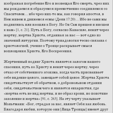
изображая погребение Его и возвещая Его смерть, чрез них
мы рождаемся и образуемся преемственно соединяемся со
Спасителем… ибо чрез них-то мы, как говорил апостол, в
Нем живем и движемся есмы (Деян 17:20)… Ибо не сами мы
подвиглись или взошли к Богу. Но Он Сам пришел и нисшел
к нам» [1, с. 21]. Путь к Богу, согласно Кавасиле, лежит через
жертву, жертва Христа, отданная за нас — вот одно из
значений литургии. Поэтому триадология тесно связана с
христологией, учение о Троице раскрывает смысл
воплощения Христа, Его Воскресения.
Жертвенный подвиг Христа является залогом нашего
спасения, путь ко Христу и лежит через жертву, через
отказ от собственного эгоизма, когда часть присваивает
себе видение целого, замещает собой целое. Жертва Христа
свидетельствует об обратном, о добровольном отдании
себя, свидетельством чего и является евхаристия, где
«жертва есть не вид жертвы, и не образ крови, но поистине
заколение и жертва» [91, с. 263]. На эту черту указывает
Мольтманн: «Бог, страдая за нас, являет Себя как любовь.
Благодаря любви, которую они [Лица Троицы] имеют друг