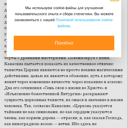
практическая сторона оказывается тесно связана с
Мы используем cookie-файлы для улучшения
догматикой, в своих произведениях автор стремиться
пользовательского опыта и сбора статистики. Вы можете
доказать истинность и непоколебимость христианских
ознакомиться с нашей
Политикой использования cookie-
догматов, которые подвергались пересмотру со стороны
файлов
.
еретиков и вольнодумствующей интеллигенции,
увлекшийся идеями ренессансного гуманизма. Те же
гуманисты, пытаясь соединить языческую философию с
Понятно
христианским вероучением, предприняли попытку
трактовать таинства Церкви магически, находя общие
черты с древними мистериями. Полемизируя с ними,
Кавасила пытается показать их качественное отличие:
таинства Церкви являются не просто некими магическими
действиями, целью их является обожение, путь к которому
лежит через изменение личности: через покаяние и аскезис.
Два его сочинения «Семь слов о жизни во Христе» и
«Изъяснение божественной Литургии» раскрывают
сущность церковных таинств, их смысл и значение в жизни
человека. Так, согласно Кавасиле, «Церковь указуется
тайнами не как символами, но как сердцем указуются
члены, как корнем дерева — отрасли, и, как сказал Господь,
как виноградною лозою — ветви. Ибо здесь не