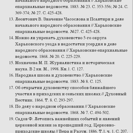
начального народного образования // Харьковские
епархиальные ведомости. 1883. № 23. С. 353-356; № 24. С.
369-374; № 27. С. 425-428.
Леонтович В. Значение Часослова и Псалтири в деле
начального народного образования // Харьковские
епархиальные ведомости. №27. С. 425-428.
Можно ли упрекать духовенство 5-го округа
Харьковского уезда в недостатки усердия в деле
народного образования // Харьковские епархиальные
ведомости. 1868. № 20. С. 225-229.
Мохначева М. П. Журналистика и историческая
наука. В 2 кн. М., 1998. Кн.1. С. 127.
Народная школа и духовенство // Харьковские
епархиальные ведомости. 1883. № 8. С. 125.
Об открытии духовенству способов ближайшего
участия в приходских и сельских школах // Духовный
Вестник. 1864. Т. 8. С. 293-297.
По делу о народном образовании // Харьковские
епархиальные ведомости. 1868. № 7. С. 494-502.
Садов Ф. Летопись важнейших событий и явлений
церковной жизни за прошедший год. Церковно-
приходские школы // Вера и Разум. 1886. Т.1. ч. 1. С. 207.