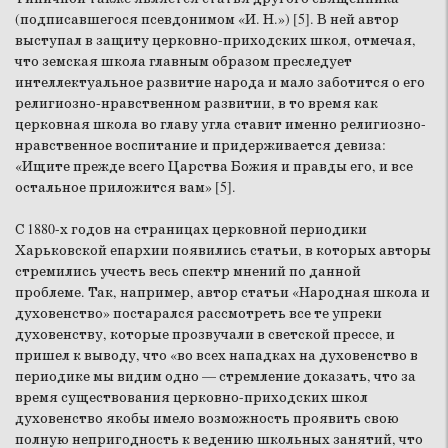
(подписавшегося псевдонимом «И. Н.») [5]. В ней автор
выступал в защиту церковно-приходских школ, отмечая,
что земская школа главным образом преследует
интеллектуальное развитие народа и мало заботится о его
религиозно-нравственном развитии, в то время как
церковная школа во главу угла ставит именно религиозно-
нравственное воспитание и придерживается девиза:
«Ищите прежде всего Царства Божия и правды его, и все
остальное приложится вам» [5].
С 1880-х годов на страницах церковной периодики
Харьковской епархии появились статьи, в которых авторы
стремились учесть весь спектр мнений по данной
проблеме. Так, например, автор статьи «Народная школа и
духовенство» постарался рассмотреть все те упреки
духовенству, которые прозвучали в светской прессе, и
пришел к выводу, что «во всех нападках на духовенство в
периодике мы видим одно — стремление доказать, что за
время существования церковно-приходских школ
духовенство якобы имело возможность проявить свою
полную непригодность к ведению школьных занятий, что