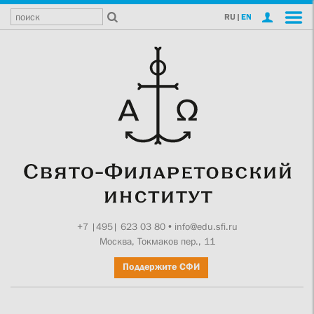
RU
|
EN
+7 |495| 623 03 80
•
info@edu.sfi.ru
Москва, Токмаков пер., 11
Поддержите СФИ