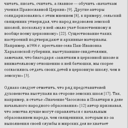
читать, писать, считать, а главное — обучить «начаткам
учения Православной Церкви» [9]. Другие авторы
солидаризовались с этим мнением [8], к примеру, сельский
священник утверждал, что народ недоволен земской
школой, поскольку в ней «мало учат божественному и
вообще всему церковному» [22]. Существование таких
настроений подтверждают и архивные материалы.
Например, в1906 г. крестьяне села Пан-Ивановка
Харьковской губернии, выступавшие свидетелями,
замечали, что благодаря «занятиям в церковной школе и
внимательному отношению к ней батюшки, мы скорее
согласились отдать своих детей в церковную школу, чем в
земскую» [3].
Однако следует отметить, что ряд представителей
духовенства выступали на стороне земских школ [17]. Так,
например, в статье «Значение Часослова и Псалтири в деле
начального народного образования» [12] автор признавал,
что земства лучше могут справляться с начальным
образованием народа, чем священники, которым из-за
выполнения своей службы и мирских дел не хватает