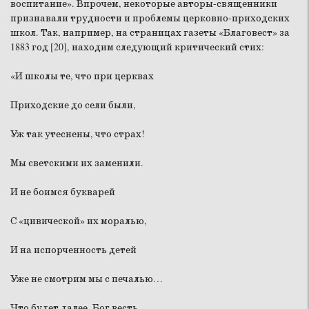
воспитание». Впрочем, некоторые авторы-священники
признавали трудности и проблемы церковно-приходских
школ. Так, например, на страницах газеты «Благовест» за
1883 год [20], находим следующий критический стих:
«И школы те, что при церквах
Приходские до сели были,
Уж так утеснены, что страх!
Мы светскими их заменили.
И не боимся букварей
С «цивической» их моралью,
И на испорченность детей
Уже не смотрим мы с печалью…
Что будет далее, Бог весть