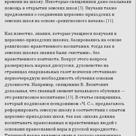
времени на школу. Некоторые священники даже оказывали
помощь в открытии земских школ [3]. Звучали также
предложения о соединении церковно-приходских и
земских школ на основе «религиозного начала» [11].
Как известно, знания, которые учащиеся получали в
церковно-приходских школах, базировались на основе
религиозно-нравственного воспитания, тогда как в
земских школах знания были «чистыми», без
нравственного контекста. Вокруг этого вопроса
развернулась жаркая дискуссия, духовенство на
страницах епархиальных газет всячески отстаивало
первоочередную необходимость обучения основам
духовности. Например, священник В. Леонтович
доказывал, что главный элемент начального обучения —
это религиозное воспитание [13]. В статье священника,
который подписался псевдонимом «Ч. С.», предлагалось
реформировать земскую школу в соответствии с опытом
церковно-приходских школ, так как «школа должна
воспитывать православных и нравственных людей с
основами православной веры и русской народности».
Типичной также является статья другого священника