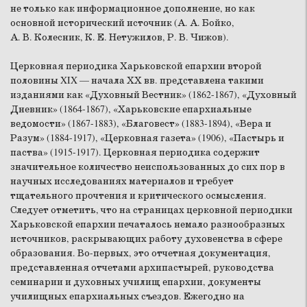
не только как информационное дополнение, но как
основной исторический источник (А. А. Бойко,
А. В. Колесник, К. Е. Нетужилов, Р. В. Чижов).
Церковная периодика Харьковской епархии второй
половины XIX — начала ХХ вв. представлена такими
изданиями как «Духовный Вестник» (1862-1867), «Духовный
Дневник» (1864-1867), «Харьковские епархиальные
ведомости» (1867-1883), «Благовест» (1883-1894), «Вера и
Разум» (1884-1917), «Церковная газета» (1906), «Пастырь и
паства» (1915-1917). Церковная периодика содержит
значительное количество неиспользованных до сих пор в
научных исследованиях материалов и требует
тщательного прочтения и критического осмысления.
Следует отметить, что на страницах церковной периодики
Харьковской епархии печаталось немало разнообразных
источников, раскрывающих работу духовенства в сфере
образования. Во-первых, это отчетная документация,
представленная отчетами архипастырей, руководства
семинарии и духовных училищ епархии, документы
училищных епархиальных съездов. Ежегодно на