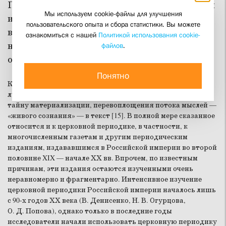
Пресса является весьма ценным историческим
Мы используем cookie-файлы для улучшения
источником, особенно когда речь идет о
пользовательского опыта и сбора статистики. Вы можете
выяснении хода массовых событий и реакции
ознакомиться с нашей
Политикой использования cookie-
на них общества, а также состоянии и роли
файлов
.
общественного мнения.
Понятно
Как отмечает М. П. Мохначёва, журнальная периодика
лучше любого иного вида «текст-источников» фиксирует
тайну материализации, перевоплощения потока мыслей —
«живого сознания» — в текст [15]. В полной мере сказанное
относится и к церковной периодике, в частности, к
многочисленным газетам и другим периодическим
изданиям, издававшимся в Российской империи во второй
половине XIX — начале ХХ вв. Впрочем, по известным
причинам, эти издания остаются изученными очень
неравномерно и фрагментарно. Интенсивное изучение
церковной периодики Российской империи началось лишь
с 90-х годов ХХ века (В. Денисенко, Н. В. Огурцова,
О. Д. Попова), однако только в последние годы
исследователи начали использовать церковную периодику