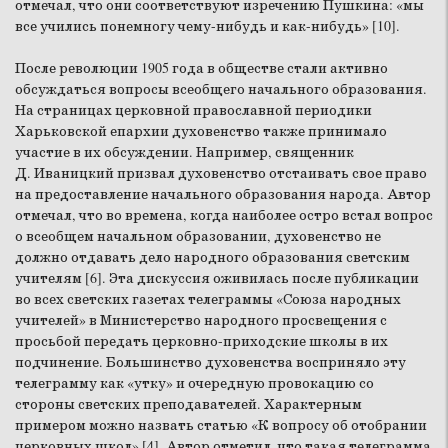
отмечал, что они соответствуют изречению Пушкина: «мы
все учились понемногу чему-нибудь и как-нибудь» [10].
После революции 1905 года в обществе стали активно
обсуждаться вопросы всеобщего начального образования.
На страницах церковной православной периодики
Харьковской епархии духовенство также принимало
участие в их обсуждении. Например, священник
Д. Иваницкий призвал духовенство отстаивать свое право
на предоставление начального образования народа. Автор
отмечал, что во времена, когда наиболее остро встал вопрос
о всеобщем начальном образовании, духовенство не
должно отдавать дело народного образования светским
учителям [6]. Эта дискуссия оживилась после публикации
во всех светских газетах телеграммы «Союза народных
учителей» в Министерство народного просвещения с
просьбой передать церковно-приходские школы в их
подчинение. Большинство духовенства восприняло эту
телеграмму как «утку» и очередную провокацию со
стороны светских преподавателей. Характерным
примером можно назвать статью «К вопросу об отобрании
церковных школ» [4]. Автор отметил, что такая телеграмма