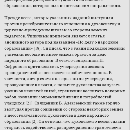
образования, которая шла по нескольким направлениям.
Прежде всего, авторы указанных изданий выступили
против пренебрежительного отношения к духовенству и
церковно-приходским школам со стороны земских
педагогов. Типичным примером является статья
анонимного автора под названием «По делу о народном
образовании» [18]. Он писал, что с таким подходом земским
учителям вообще не имеет смысла браться за дело
народного образования. В статье священника Н.
Софронова критиковались утверждения земских
преподавателей «о невежестве и забитости попов». В
частности, автор считал несерьезными утверждения,
прозвучавшие в печати, о попытке духовенства запугать
учеников нечистой силой, стремлении воспитать покорных
рабов, незнании современной жизни и потребностей
учащихся [21]. Священник В. Алексеевский также горячо
выступал против обвинений со стороны некоторых земцев
в несостоятельности духовенства в деле народного
образования [2]. Он отмечал, что духовенство всеми силами
старалось содействовать распространению грамотности