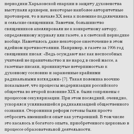
периодики Харьковской епархии в защиту духовенства
выступали архиереи, некоторые наиболее авторитетные
протоиереи, то в начале ХХ века к полемике подключились
и сельские священники. Заметим, большинство
священников апеллировали не к конкретному автору,
определенному журналу или газете, а к светской периодике
вообще. Наметилось даже некоторое ожесточение в этом
идейном противостоянии. Например, в газете за 1906 год
священник писал: «Ведь осуждают нас как неспособных
учителей не правительство и не народ в своей массе, а
газетные писаки, проникнутые нетерпимостью к
духовному сословию и зараженные крайними
радикальными взглядами» [7]. Такая полемика воочию
показывает, что процессы модернизации российского
общества во второй половине ХІХ в. были сопряжены с
процессом секуляризации. При этом последний, очевидно,
ускорялся усиливавшейся радикализацией общественного
сознания. Сторонники реформ готовы были просто
отбросить имевшийся опыт как устаревший. В том числе
это касалось и богатого опыта, приобретенного церковью в
процессе образовательной деятельности.