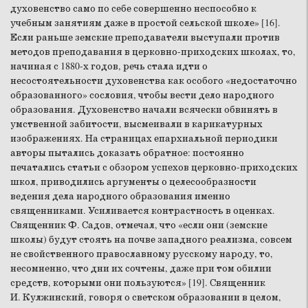
духовенство само по себе совершенно неспособно к
учебным занятиям даже в простой сельской школе» [16].
Если раньше земские преподаватели выступали против
методов преподавания в церковно-приходских школах, то,
начиная с 1880-х годов, речь стала идти о
несостоятельности духовенства как особого «недостаточно
образованного» сословия, чтобы вести дело народного
образования. Духовенство начали всячески обвинять в
умственной забитости, высмеивали в карикатурных
изображениях. На страницах епархиальной периодики
авторы пытались доказать обратное: постоянно
печатались статьи с обзором успехов церковно-приходских
школ, приводились аргументы о целесообразности
ведения дела народного образования именно
священниками. Усиливается контрастность в оценках.
Священник Ф. Садов, отмечал, что «если они (земские
школы) будут стоять на почве западного реализма, совсем
не свойственного православному русскому народу, то,
несомненно, что дни их сочтены, даже при том обилии
средств, которыми они пользуются» [19]. Священник
И. Кулжинский, говоря о светском образовании в целом,