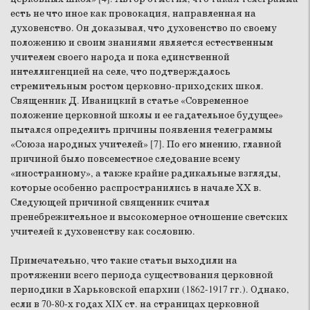
есть не что иное как провокация, направленная на
духовенство. Он доказывал, что духовенство по своему
положению и своим знаниями является естественным
учителем своего народа и пока единственной
интеллигенцией на селе, что подтверждалось
стремительным ростом церковно-приходских школ.
Священник Д. Иваницкий в статье «Современное
положение церковной школы и ее гадательное будущее»
пытался определить причины появления телеграммы
«Союза народных учителей» [7]. По его мнению, главной
причиной было повсеместное следование всему
«иностранному», а также крайне радикальные взгляды,
которые особенно распространились в начале ХХ в.
Следующей причиной священник считал
пренебрежительное и высокомерное отношение светских
учителей к духовенству как сословию.
Примечательно, что такие статьи выходили на
протяжении всего периода существования церковной
периодики в Харьковской епархии (1862-1917 гг.). Однако,
если в 70-80-х годах XIX ст. на страницах церковной