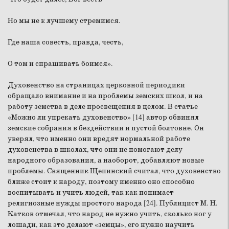
Но мы не к лучшему стремимся.
Где наша совесть, правда, честь,
О том и спрашивать боимся».
Духовенство на страницах церковной периодики
обращало внимание и на проблемы земских школ, и на
работу земства в деле просвещения в целом. В статье
«Можно ли упрекать духовенство» [14] автор обвинял
земские собрания в бездействии и пустой болтовне. Он
уверял, что именно они вредят нормальной работе
духовенства в школах, что они не помогают делу
народного образования, а наоборот, добавляют новые
проблемы. Священник Щепинский считал, что духовенство
ближе стоит к народу, поэтому именно оно способно
воспитывать и учить людей, так как понимает
религиозные нужды простого народа [24]. Публицист М. Н.
Катков отмечал, что народ не нужно учить, сколько ног у
лошади, как это делают «земцы», его нужно научить