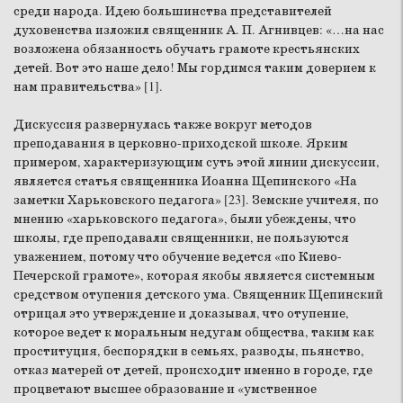
среди народа. Идею большинства представителей
духовенства изложил священник А. П. Агнивцев: «…на нас
возложена обязанность обучать грамоте крестьянских
детей. Вот это наше дело! Мы гордимся таким доверием к
нам правительства» [1].
Дискуссия развернулась также вокруг методов
преподавания в церковно-приходской школе. Ярким
примером, характеризующим суть этой линии дискуссии,
является статья священника Иоанна Щепинского «На
заметки Харьковского педагога» [23]. Земские учителя, по
мнению «харьковского педагога», были убеждены, что
школы, где преподавали священники, не пользуются
уважением, потому что обучение ведется «по Киево-
Печерской грамоте», которая якобы является системным
средством отупения детского ума. Священник Щепинский
отрицал это утверждение и доказывал, что отупение,
которое ведет к моральным недугам общества, таким как
проституция, беспорядки в семьях, разводы, пьянство,
отказ матерей от детей, происходит именно в городе, где
процветают высшее образование и «умственное