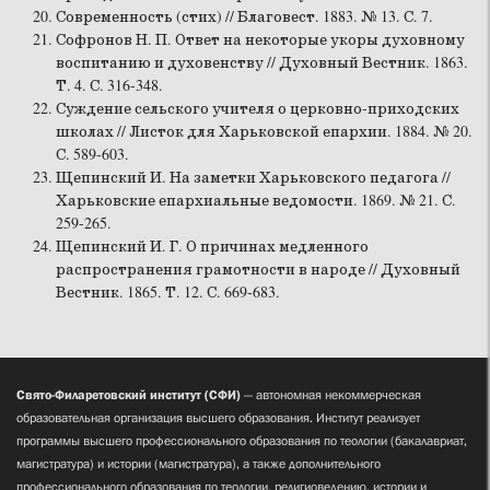
Современность (стих) // Благовест. 1883. № 13. С. 7.
Софронов Н. П. Ответ на некоторые укоры духовному
воспитанию и духовенству // Духовный Вестник. 1863.
Т. 4. С. 316-348.
Суждение сельского учителя о церковно-приходских
школах // Листок для Харьковской епархии. 1884. № 20.
С. 589-603.
Щепинский И. На заметки Харьковского педагога //
Харьковские епархиальные ведомости. 1869. № 21. С.
259-265.
Щепинский И. Г. О причинах медленного
распространения грамотности в народе // Духовный
Вестник. 1865. Т. 12. С. 669-683.
Свято-Филаретовский институт (СФИ)
— автономная некоммерческая
образовательная организация высшего образования. Институт реализует
программы высшего профессионального образования по теологии (бакалавриат,
магистратура) и истории (магистратура), а также дополнительного
профессионального образования по теологии, религиоведению, истории и