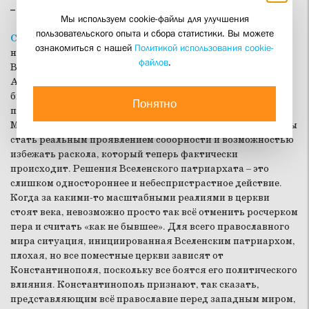
– Какие пути выхода из кризиса вы видите?
Мы используем cookie-файлы для улучшения
пользовательского опыта и сбора статистики. Вы можете
Священник Георгий Кочетков
:
Патриарх Кирилл и
ознакомиться с нашей
Политикой использования cookie-
некоторые поместные церкви призывают созвать
файлов
.
Всеправославный собор по этому поводу. Например,
Антиохийский патриарх выступил с таким призывом. Это
было бы важно, потому что вопрос касается всех
Понятно
православных церквей, а не только Константинополя или
Москвы. Это был бы очень непростой собор, но это могло бы
стать реальным проявлением соборности и возможностью
избежать раскола, который теперь фактически
происходит. Решения Вселенского патриархата – это
слишком одностороннее и небеспристрастное действие.
Когда за какими-то масштабными реалиями в церкви
стоят века, невозможно просто так всё отменить росчерком
пера и считать «как не бывшее». Для всего православного
мира ситуация, инициированная Вселенским патриархом,
плохая, но все поместные церкви зависят от
Константинополя, поскольку все боятся его политического
влияния. Константинополь признают, так сказать,
представляющим всё православие перед западным миром,