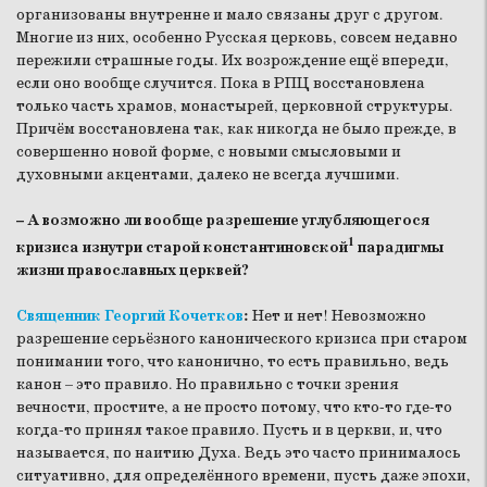
организованы внутренне и мало связаны друг с другом.
Многие из них, особенно Русская церковь, совсем недавно
пережили страшные годы. Их возрождение ещё впереди,
если оно вообще случится. Пока в РПЦ восстановлена
только часть храмов, монастырей, церковной структуры.
Причём восстановлена так, как никогда не было прежде, в
совершенно новой форме, с новыми смысловыми и
духовными акцентами, далеко не всегда лучшими.
– А возможно ли вообще разрешение углубляющегося
1
кризиса изнутри старой константиновской
парадигмы
жизни православных церквей?
Священник Георгий Кочетков
:
Нет и нет! Невозможно
разрешение серьёзного канонического кризиса при старом
понимании того, что канонично, то есть правильно, ведь
канон – это правило. Но правильно с точки зрения
вечности, простите, а не просто потому, что кто-то где-то
когда-то принял такое правило. Пусть и в церкви, и, что
называется, по наитию Духа. Ведь это часто принималось
ситуативно, для определённого времени, пусть даже эпохи,