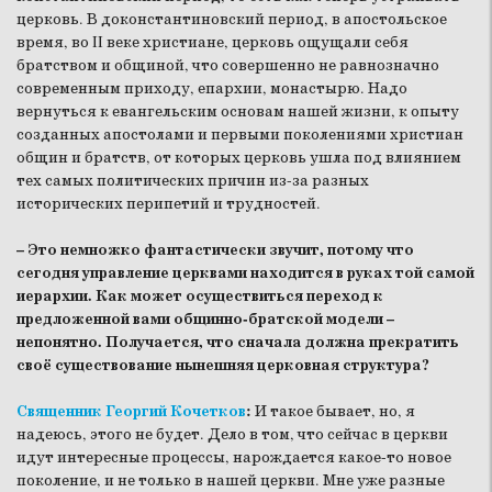
церковь. В доконстантиновский период, в апостольское
время, во II веке христиане, церковь ощущали себя
братством и общиной, что совершенно не равнозначно
современным приходу, епархии, монастырю. Надо
вернуться к евангельским основам нашей жизни, к опыту
созданных апостолами и первыми поколениями христиан
общин и братств, от которых церковь ушла под влиянием
тех самых политических причин из-за разных
исторических перипетий и трудностей.
– Это немножко фантастически звучит, потому что
сегодня управление церквами находится в руках той самой
иерархии. Как может осуществиться переход к
предложенной вами общинно-братской модели –
непонятно. Получается, что сначала должна прекратить
своё существование нынешняя церковная структура?
Священник Георгий Кочетков
:
И такое бывает, но, я
надеюсь, этого не будет. Дело в том, что сейчас в церкви
идут интересные процессы, нарождается какое-то новое
поколение, и не только в нашей церкви. Мне уже разные