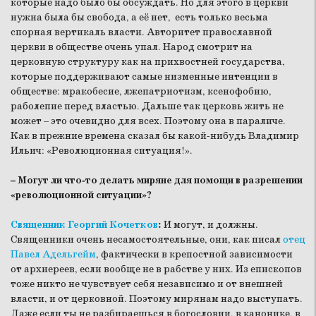
которые надо было бы обсуждать. Но для этого в церкви
нужна была бы свобода, а её нет, есть только весьма
спорная вертикаль власти. Авторитет православной
церкви в обществе очень упал. Народ смотрит на
церковную структуру как на прихвостней государства,
которые поддерживают самые низменные интенции в
обществе: мракобесие, лжепатриотизм, ксенофобию,
раболепие перед властью. Дальше так церковь жить не
может – это очевидно для всех. Поэтому она в параличе.
Как в прежние времена сказал бы какой-нибудь Владимир
Ильич: «Революционная ситуация!».
– Могут ли что-то делать миряне для помощи в разрешении
«революционной ситуации»?
Священник Георгий Кочетков
:
И могут, и должны.
Священники очень несамостоятельные, они, как писал
отец
Павел Адельгейм
, фактически в крепостной зависимости
от архиереев, если вообще не в рабстве у них. Из епископов
тоже никто не чувствует себя независимо и от внешней
власти, и от церковной. Поэтому мирянам надо выступать.
Даже если ты не разбираешься в богословии, в канонике, в