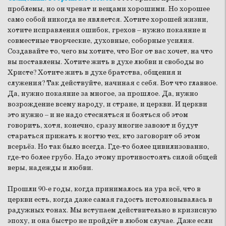
проблемы, но он чреват и вещами хорошими. Но хорошее
само собой никогда не является. Хотите хорошей жизни,
хотите исправления ошибок, грехов – нужно покаяние и
совместные творческие, духовные, соборные усилия.
Создавайте то, чего вы хотите, что Бог от вас хочет, на что
вы поставлены. Хотите жить в духе любви и свободы во
Христе? Хотите жить в духе братства, общения и
служения? Так действуйте, начиная с себя. Вот что главное.
Да, нужно покаяние за многое, за прошлое. Да, нужно
возрождение всему народу, и стране, и церкви. И церкви
это нужно – и не надо стесняться и бояться об этом
говорить, хотя, конечно, сразу многие завоют и будут
стараться прижать к ногтю тех, кто заговорит об этом
всерьёз. Но так было всегда. Где-то более цивилизованно,
где-то более грубо. Надо этому противостоять силой общей
веры, надежды и любви.
Прошли 90-е годы, когда принималось на ура всё, что в
церкви есть, когда даже самая гадость истолковывалась в
радужных тонах. Мы вступаем действительно в кризисную
эпоху, и она быстро не пройдёт в любом случае. Даже если