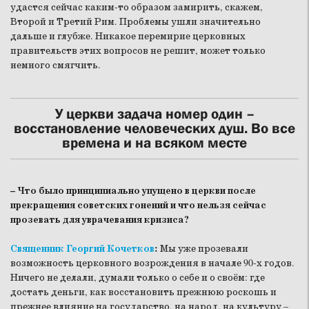
удастся сейчас каким-то образом замирить, скажем,
Второй и Третий Рим. Проблемы ушли значительно
дальше и глубже. Никакое перемирие церковных
правительств этих вопросов не решит, может только
немного смягчить.
У церкви задача номер один –
восстановление человеческих душ. Во все
времена и на всяком месте
– Что было принципиально упущено в церкви после
прекращения советских гонений и что нельзя сейчас
прозевать для уврачевания кризиса?
Священник Георгий Кочетков
:
Мы уже прозевали
возможность церковного возрождения в начале 90-х годов.
Ничего не делали, думали только о себе и о своём: где
достать деньги, как восстановить прежнюю роскошь и
прежнее влияние на государство, на народ, на культуру –