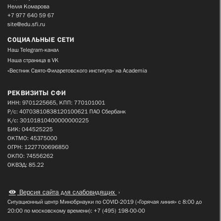
Нелля Комарова
+7 977 640 59 67
site@edu.sfi.ru
СОЦИАЛЬНЫЕ СЕТИ
Наш Telegram-канал
Наша страница в VK
«Вестник Свято-Филаретовского института» на Academia
РЕКВИЗИТЫ СФИ
ИНН: 9701225665, КПП: 770101001
Р/с: 40703810838120100621 ПАО Сбербанк
К/с: 30101810400000000225
БИК: 044525225
ОКТМО: 45375000
ОГРН: 1227700696850
ОКПО: 74556262
ОКВЭД: 85.22
Версия сайта для слабовидящих
Ситуационный центр Минобрнауки по COVID-2019 («Горячая линия» с 8:00 до
20:00 по московскому времени): +7 (495) 198-00-00