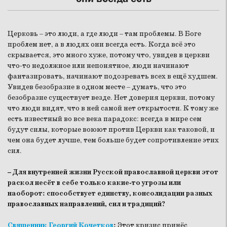
Церковь – это люди, а где люди – там проблемы. В Боге
проблем нет, а в людях они всегда есть. Когда всё это
скрывается, это много хуже, потому что, увидев в церкви
что-то недолжное или непонятное, люди начинают
фантазировать, начинают подозревать всех в ещё худшем.
Увидев безобразие в одном месте – думать, что это
безобразие существует везде. Нет доверия церкви, потому
что люди видят, что в ней самой нет открытости. К тому же
есть известный во все века парадокс: всегда в мире сем
будут силы, которые воюют против Церкви как таковой, и
чем она будет лучше, тем больше будет сопротивление этих
сил.
– Для внутренней жизни Русской православной церкви этот
раскол несёт в себе только какие-то угрозы или
наоборот: способствует единству, консолидации разных
православных направлений, сил и традиций?
Священник Георгий Кочетков
:
Этот кризис принёс