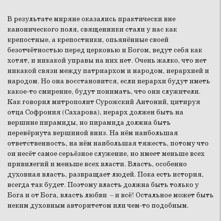
В результате миряне оказались практически вне
канонического поля, священники стали у нас как
крепостные, а крепостники, опьянённые своей
безотчётностью перед церковью и Богом, ведут себя как
хотят, и никакой управы на них нет. Очень жалко, что нет
никакой связи между патриархом и народом, иерархией и
народом. Но она восстановится, если иерархи будут иметь
какое-то смирение, будут понимать, что они служители.
Как говорил митрополит Сурожский Антоний, цитируя
отца Софрония (Сахарова), иерарх должен быть на
вершине пирамиды, но пирамида должна быть
перевёрнута вершиной вниз. На нём наибольшая
ответственность, на нём наибольшая тяжесть, потому что
он несёт самое серьёзное служение, но имеет меньше всех
привилегий и меньше всех власти. Власть, особенно
духовная власть, развращает людей. Пока есть история,
всегда так будет. Поэтому власть должна быть только у
Бога и от Бога, власть любви – и всё! Остальное может быть
неким духовным авторитетом или чем-то подобным.