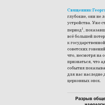
Священник Георг
глубокие, они не 
устройства. Уже с
1
период
, показав
всё большей потер
к государственной
советских гонений
что, несмотря на 
признаться, что а
события показываю
для нас наследие
церковных эпох.
Разрыв обще
идеологи