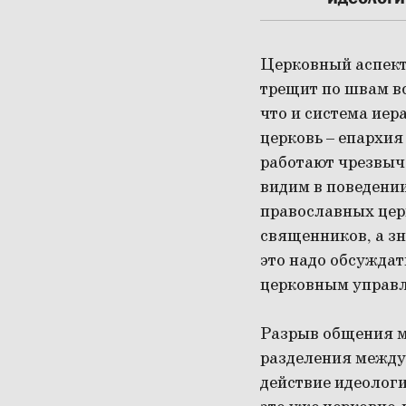
Церковный аспект
трещит по швам в
что и система иер
церковь – епархия
работают чрезвыча
видим в поведении
православных церк
священников, а зн
это надо обсуждат
церковным управл
Разрыв общения м
разделения между
действие идеологи