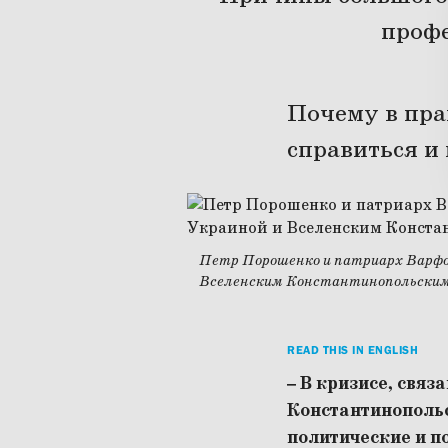
проф
Почему в пра
справиться и
Петр Порошенко и патриарх Варфо
Вселенским Константинопольским
READ THIS IN ENGLISH
– В кризисе, свя
Константинопольс
политические и п