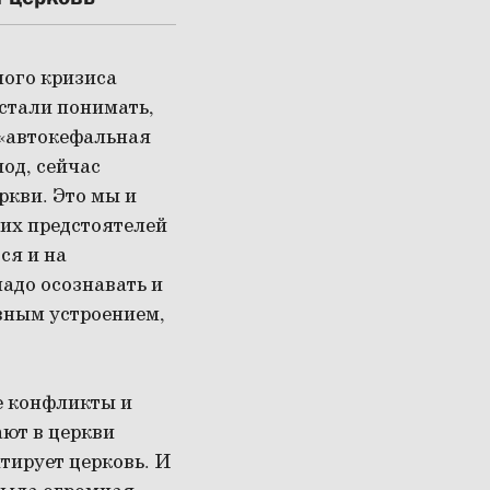
ного кризиса
стали понимать,
 «автокефальная
од, сейчас
ркви. Это мы и
гих предстоятелей
ся и на
надо осознавать и
овным устроением,
е конфликты и
ют в церкви
тирует церковь. И