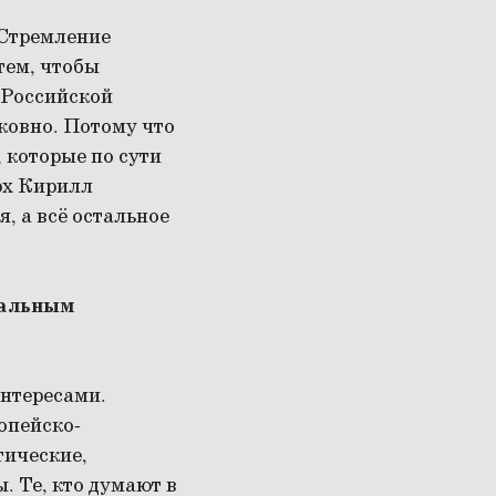
 Стремление
тем, чтобы
т Российской
рковно. Потому что
 которые по сути
арх Кирилл
, а всё остальное
нальным
нтересами.
опейско-
тические,
. Те, кто думают в