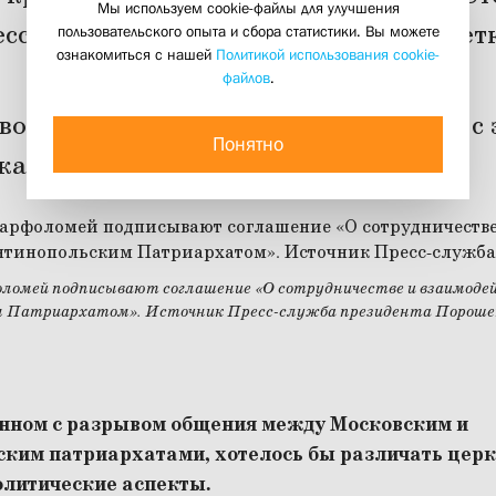
Мы используем cookie-файлы для улучшения
ессором священником Георгием Кочет
пользовательского опыта и сбора статистики. Вы можете
ознакомиться с нашей
Политикой использования cookie-
10 декабря 2018
файлов
.
вославном мире нет мира, можно ли с 
Понятно
 как?
ломей подписывают соглашение «О сотрудничестве и взаимоде
 Патриархатом». Источник Пресс-служба президента Пороше
занном с разрывом общения между Московским и
ким патриархатами, хотелось бы различать церк
олитические аспекты.