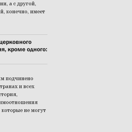
и, а с другой,
й, конечно, имеет
 церковного
я, кроме одного:
им подчинено
транах и всех
стория,
заимоотношения
 которые не могут