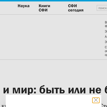
Наука
Книги
СФИ
СФИ
сегодня
В
Ф
Э
А
Э
С
о
о
и мир: быть или не 
кризиса. Интервью медиапроекта «Ст