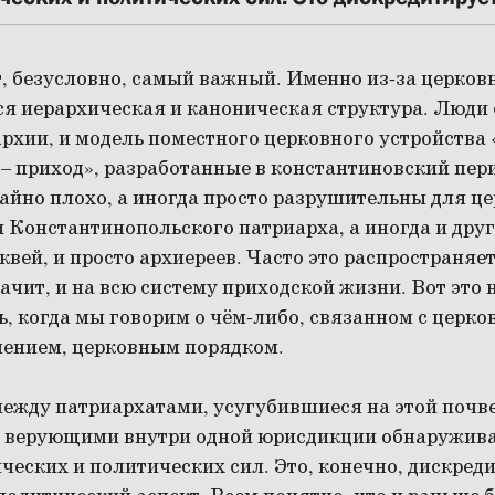
, безусловно, самый важный. Именно из-за церков
ся иерархическая и каноническая структура. Люди 
архии, и модель поместного церковного устройства
 – приход», разработанные в константиновский пери
йно плохо, а иногда просто разрушительны для це
 Константинопольского патриарха, а иногда и дру
вей, и просто архиереев. Часто это распространяет
ачит, и на всю систему приходской жизни. Вот это 
ь, когда мы говорим о чём-либо, связанном с церк
ением, церковным порядком.
ежду патриархатами, усугубившиеся на этой почв
 верующими внутри одной юрисдикции обнаружива
ческих и политических сил. Это, конечно, дискреди