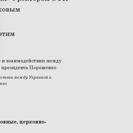
ковым
этим
йствии между Украиной и
нко
овные, церковно-