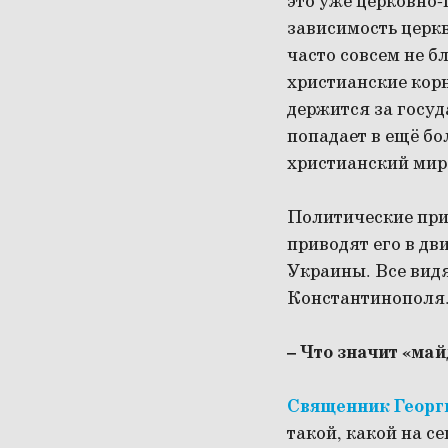
это уже церковно-
зависимость церкв
часто совсем не б
христианские корн
держится за госуд
попадает в ещё б
христианский мир 
Политические при
приводят его в д
Украины. Все видя
Константинополя. 
– Что значит «ма
Священник Георг
такой, какой на с