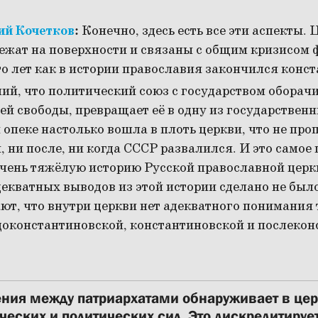
ий Кочетков
:
Конечно, здесь есть все эти аспекты. 
лежат на поверхности и связаны с общим кризисом
то лет как в истории православия закончился конс
ший, что политический союз с государством оборач
ей свободы, превращает её в одну из государственн
 опеке настолько вошла в плоть церкви, что не про
, ни после, ни когда СССР развалился. И это самое 
очень тяжёлую историю Русской православной церкв
декватных выводов из этой истории сделано не был
т, что внутри церкви нет адекватного понимания т
 доконстантиновской, константиновской и послеко
ния между патриархатами обнаруживает в цер
ческих и политических сил. Это дискредитируе