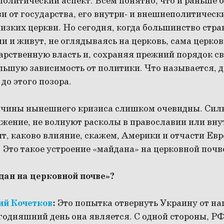
политический аспект. Всем понятно, что и раньше
и от государства, его внутри- и внешнеполитическ
лизких церкви. Но сегодня, когда большинство стра
и и живут, не оглядываясь на церковь, сама церко
арственную власть и, сохраняя прежний порядок св
ольшую зависимость от политики. Что называется, 
до этого позора.
чины нынешнего кризиса слишком очевидны. Сил
вижение, не волнуют расколы в православии или вн
т, каково влияние, скажем, Америки и отчасти Ев
Это такое устроение «майдана» на церковной почв
йдан на церковной почве»?
ий Кочетков
:
Это попытка отвернуть Украину от на
егодняшний день она является. С одной стороны, Р