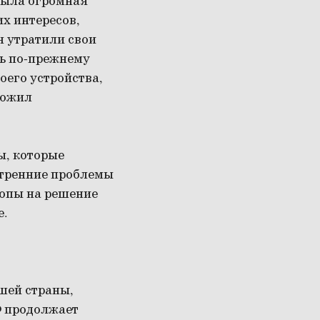
 была огромная
их интересов,
н утратили свои
вь по-прежнему
оего устройства,
дожил
ы, которые
утренние проблемы
ропы на решение
е.
шей страны,
Ф продолжает