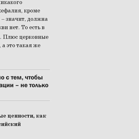
никакого
кефалия, кроме
 – значит, должна
и нет. То есть в
. Плюс церковные
а это такая же
о с тем, чтобы
ации – не только
ые ценности, как
сийский