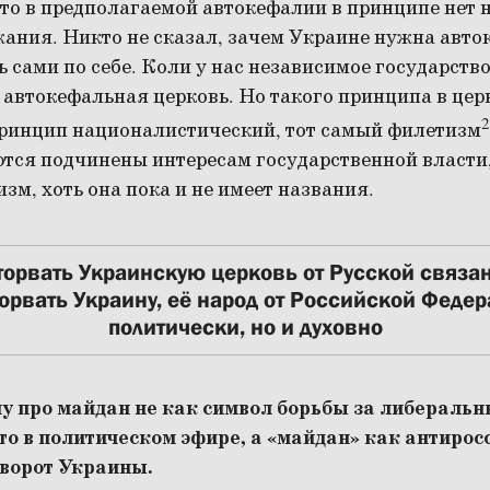
то в предполагаемой автокефалии в принципе нет 
ания. Никто не сказал, зачем Украине нужна авто
ь сами по себе. Коли у нас независимое государство
автокефальная церковь. Но такого принципа в церкв
2
принцип националистический, тот самый филетизм
тся подчинены интересам государственной власти, 
изм, хоть она пока и не имеет названия.
орвать Украинскую церковь от Русской связан
орвать Украину, её народ от Российской Федер
политически, но и духовно
у про майдан не как символ борьбы за либеральн
то в политическом эфире, а «майдан» как антирос
зворот Украины.