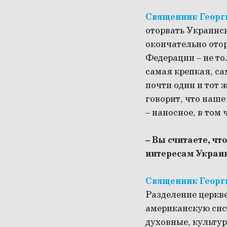
Священник Георг
оторвать Украинск
окончательно отор
Федерации – не то
самая крепкая, са
почти один и тот 
говорит, что наше
– наносное, в том
– Вы считаете, ч
интересам Украи
Священник Георг
Разделение церкв
американскую сист
духовные, культур