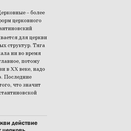
Церковные – более
 форм церковного
тантиновский
ивается для церкви
ых структур. Тяга
пала ни во время
главное, потому
и в XX веке, надо
о. Последние
ого, что значит
нстантиновской
кви действие
т церковь