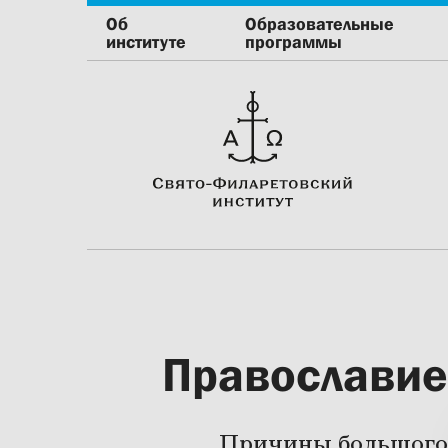
Об
Образовательные
институте
программы
Православие 
Причины большого 