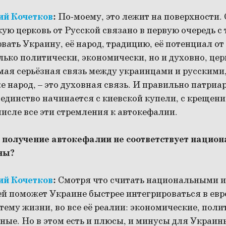
ий Кочетков
:
По-моему, это лежит на поверхности.
ую церковь от Русской связано в первую очередь с 
вать Украину, её народ, традицию, её потенциал о
лько политически, экономически, но и духовно, це
мая серьёзная связь между украинцами и русскими,
же народ, – это духовная связь. И правильно патри
 единство начинается с киевской купели, с крещения
 числе все эти стремления к автокефалии.
то получение автокефалии не соответствует нацио
ны?
ий Кочетков
:
Смотря что считать национальными и
ей поможет Украине быстрее интегрироваться в евр
ему жизни, во все её реалии: экономические, поли
ные. Но в этом есть и плюсы, и минусы для Украины