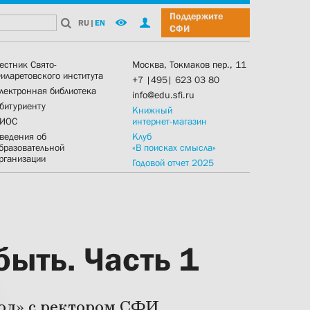
Поддержите
RU
|
EN
СФИ
естник Свято-
Москва, Токмаков пер., 11
иларетовского института
+7 |495| 623 03 80
лектронная библиотека
info@edu.sfi.ru
битуриенту
Книжный
ИОС
интернет-магазин
ведения об
Клуб
бразовательной
«В поисках смысла»
рганизации
Годовой отчет 2025
быть. Часть 1
ол» с ректором СФИ