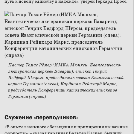
путь к новому единству в надежде», уверен Герхард Просс.
Пастор Томас Рёмер (ИМКА Мюнхен, Евангелическо-
лютеранская церковь Баварии); епископ Генрих
Бедфорд-Штром, председатель совета Евангелической
церкви Германии (слева); Кардинал Рейнхард Маркс,
председатель Конференции католических епископов
Германии (справа)
Служение «переводчиков»
«В опыте взаимного обогащения и примирения вы важные
форпосты», – сказал кардинал Вальтер Каспер, бывший