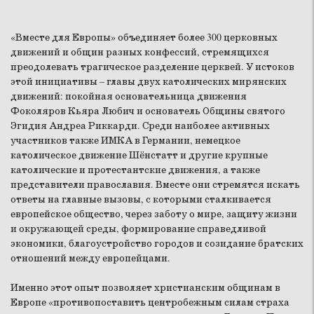
«Вместе для Европы» объединяет более 300 церковных
движений и общин разных конфессий, стремящихся
преодолевать трагическое разделение церквей. У истоков
этой инициативы – главы двух католических мирянских
движений: покойная основательница движения
Фоколяров Кьяра Любич и основатель Общины святого
Эгидия Андреа Риккарди. Среди наиболее активных
участников также ИМКА в Германии, немецкое
католическое движение Шёнстатт и другие крупные
католические и протестантские движения, а также
представители православия. Вместе они стремятся искать
ответы на главные вызовы, с которыми сталкивается
европейское общество, через заботу о мире, защиту жизни
и окружающей среды, формирование справедливой
экономики, благоустройство городов и созидание братских
отношений между европейцами.
Именно этот опыт позволяет христианским общинам в
Европе «противопоставить центробежным силам страха