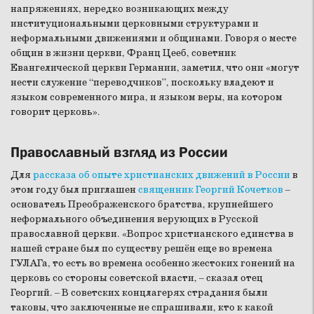
напряжениях, нередко возникающих между
институциональными церковными структурами и
неформальными движениями и общинами. Говоря о месте
общин в жизни церкви, Франц Цееб, советник
Евангелической церкви Германии, заметил, что они «могут
нести служение “переводчиков”, поскольку владеют и
языком современного мира, и языком веры, на котором
говорит церковь».
Православный взгляд из России
Для
рассказа об опыте христианских движений в России
в
этом году был приглашен
священник Георгий Кочетков
–
основатель Преображенского братства, крупнейшего
неформального объединения верующих в Русской
православной церкви. «Вопрос христианского единства в
нашей стране был по существу решён еще во времена
ГУЛАГа, то есть во времена особенно жестоких гонений на
церковь со стороны советской власти, – сказал отец
Георгий. – В советских концлагерях страдания были
таковы, что заключенные не спрашивали, кто к какой