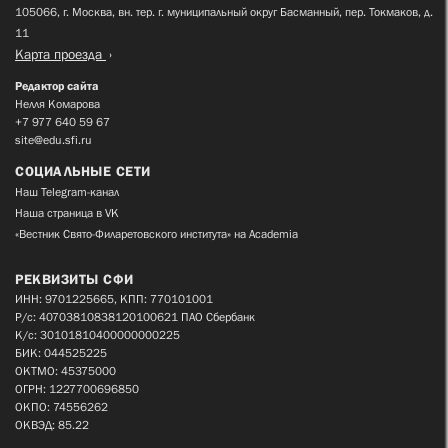
105066, г. Москва, вн. тер. г. муниципальный округ Басманный, пер. Токмаков, д.
11
Карта проезда
Редактор сайта
Нелля Комарова
+7 977 640 59 67
site@edu.sfi.ru
СОЦИАЛЬНЫЕ СЕТИ
Наш Telegram-канал
Наша страница в VK
«Вестник Свято-Филаретовского института» на Academia
РЕКВИЗИТЫ СФИ
ИНН: 9701225665, КПП: 770101001
Р/с: 40703810838120100621 ПАО Сбербанк
К/с: 30101810400000000225
БИК: 044525225
ОКТМО: 45375000
ОГРН: 1227700696850
ОКПО: 74556262
ОКВЭД: 85.22