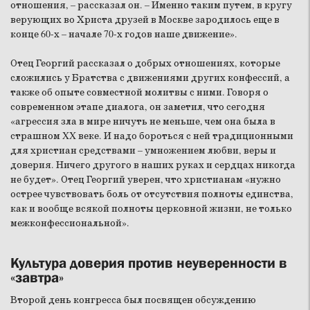
отношения, – рассказал он. – Именно таким путем, в кругу
верующих во Христа друзей в Москве зародилось еще в
конце 60-х – начале 70-х годов наше движение».
Отец Георгий рассказал о добрых отношениях, которые
сложились у Братства с движениями других конфессий, а
также об опыте совместной молитвы с ними. Говоря о
современном этапе диалога, он заметил, что сегодня
«агрессия зла в мире ничуть не меньше, чем она была в
страшном XX веке. И надо бороться с ней традиционными
для христиан средствами – умножением любви, веры и
доверия. Ничего другого в наших руках и сердцах никогда
не будет». Отец Георгий уверен, что христианам «нужно
острее чувствовать боль от отсутствия полноты единства,
как и вообще всякой полноты церковной жизни, не только
межконфессиональной».
Культура доверия против неуверенности в
«завтра»
Второй день конгресса был посвящен обсуждению