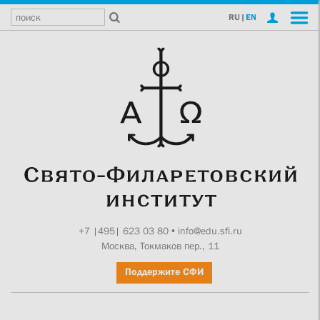
RU
|
EN
+7 |495| 623 03 80
•
info@edu.sfi.ru
Москва, Токмаков пер., 11
Поддержите СФИ