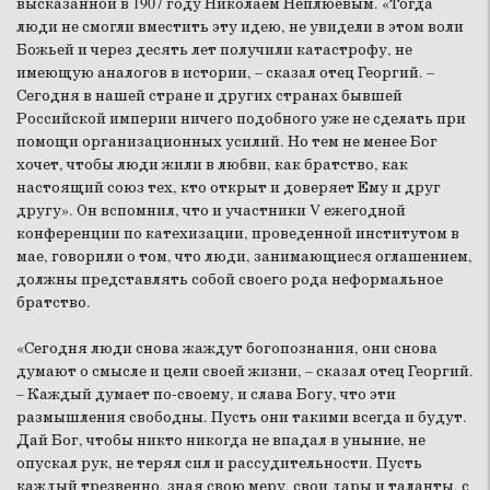
высказанной в 1907 году Николаем Неплюевым. «Тогда
люди не смогли вместить эту идею, не увидели в этом воли
Божьей и через десять лет получили катастрофу, не
имеющую аналогов в истории, – сказал отец Георгий. –
Сегодня в нашей стране и других странах бывшей
Российской империи ничего подобного уже не сделать при
помощи организационных усилий. Но тем не менее Бог
хочет, чтобы люди жили в любви, как братство, как
настоящий союз тех, кто открыт и доверяет Ему и друг
другу». Он вспомнил, что и участники V ежегодной
конференции по катехизации, проведенной институтом в
мае, говорили о том, что люди, занимающиеся оглашением,
должны представлять собой своего рода неформальное
братство.
«Сегодня люди снова жаждут богопознания, они снова
думают о смысле и цели своей жизни, – сказал отец Георгий.
– Каждый думает по-своему, и слава Богу, что эти
размышления свободны. Пусть они такими всегда и будут.
Дай Бог, чтобы никто никогда не впадал в уныние, не
опускал рук, не терял сил и рассудительности. Пусть
каждый трезвенно, зная свою меру, свои дары и таланты, с