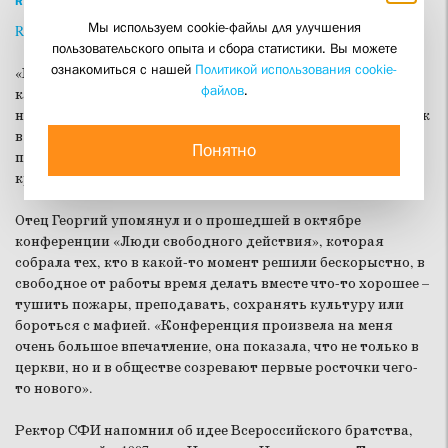
READ THIS IN ENGLISH
Мы используем cookie-файлы для улучшения
Read in English
пользовательского опыта и сбора статистики. Вы можете
ознакомиться с нашей
Политикой использования cookie-
«Господь меняет саму почву нашей жизни, из абсолютно
файлов
.
каменистой пустыни делает ее плодородной, – поделился
наблюдениями отец Георгий. – В этом году мы увидели, как
в разных городах и церковных структурах вдруг стали
Понятно
появляться не только отдельные люди, но и целые круги и
кружки ревнителей обновления церковной жизни».
Отец Георгий упомянул и о прошедшей в октябре
конференции «Люди свободного действия», которая
собрала тех, кто в какой-то момент решили бескорыстно, в
свободное от работы время делать вместе что-то хорошее –
тушить пожары, преподавать, сохранять культуру или
бороться с мафией. «Конференция произвела на меня
очень большое впечатление, она показала, что не только в
церкви, но и в обществе созревают первые росточки чего-
то нового».
Ректор СФИ напомнил об идее Всероссийского братства,