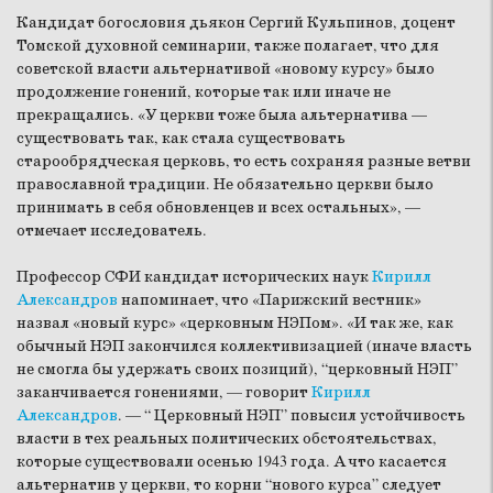
Кандидат богословия дьякон Сергий Кульпинов, доцент
Томской духовной семинарии, также полагает, что для
советской власти альтернативой «новому курсу» было
продолжение гонений, которые так или иначе не
прекращались. «У церкви тоже была альтернатива —
существовать так, как стала существовать
старообрядческая церковь, то есть сохраняя разные ветви
православной традиции. Не обязательно церкви было
принимать в себя обновленцев и всех остальных», —
отмечает исследователь.
Профессор СФИ кандидат исторических наук
Кирилл
Александров
напоминает, что «Парижский вестник»
назвал «новый курс» «церковным НЭПом». «И так же, как
обычный НЭП закончился коллективизацией (иначе власть
не смогла бы удержать своих позиций), “церковный НЭП”
заканчивается гонениями, — говорит
Кирилл
Александров
. — “ Церковный НЭП” повысил устойчивость
власти в тех реальных политических обстоятельствах,
которые существовали осенью 1943 года. А что касается
альтернатив у церкви, то корни “нового курса” следует