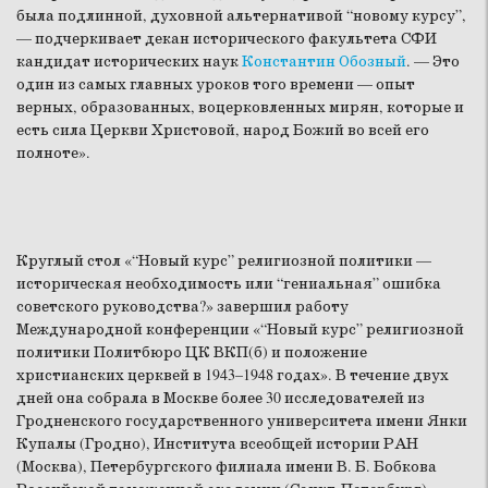
была подлинной, духовной альтернативой “новому курсу”,
— подчеркивает декан исторического факультета СФИ
кандидат исторических наук
Константин Обозный
. — Это
один из самых главных уроков того времени — опыт
верных, образованных, воцерковленных мирян, которые и
есть сила Церкви Христовой, народ Божий во всей его
полноте».
Круглый стол «“Новый курс” религиозной политики —
историческая необходимость или “гениальная” ошибка
советского руководства?» завершил работу
Международной конференции «“Новый курс” религиозной
политики Политбюро ЦК ВКП(б) и положение
христианских церквей в 1943–1948 годах». В течение двух
дней она собрала в Москве более 30 исследователей из
Гродненского государственного университета имени Янки
Купалы (Гродно), Института всеобщей истории РАН
(Москва), Петербургского филиала имени В. Б. Бобкова