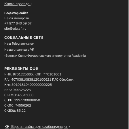
Карта проезда
Редактор сайта
Нелля Комарова
+7 977 640 59 67
site@edu.sfi.ru
СОЦИАЛЬНЫЕ СЕТИ
Наш Telegram-канал
Наша страница в VK
«Вестник Свято-Филаретовского института» на Academia
РЕКВИЗИТЫ СФИ
ИНН: 9701225665, КПП: 770101001
Р/с: 40703810838120100621 ПАО Сбербанк
К/с: 30101810400000000225
БИК: 044525225
ОКТМО: 45375000
ОГРН: 1227700696850
ОКПО: 74556262
ОКВЭД: 85.22
Версия сайта для слабовидящих