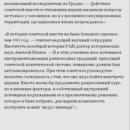
независимый исследователь из Гродно. — Действия
советской власти в отношении церкви вызывали вопросы
не только у союзников, но и у населения оккупированных
территорий, где церковная жизнь возрождалась».
«В истории советской власти не было большего кризиса,
чем 1941 год, — считает ведущий научный сотрудник
Института всеобщей истории РАН доктор исторических
наук Алексей Беглов. — И в этих условиях весь потенциал
инструментализации религиозных традиций, присущий
советской политической системе, неминуемо должен был
актуализироваться. При этом советское руководство
неохотно соглашалось с тем, что ему надо пойти навстречу
церкви. Власть могла бы продолжить репрессивный курс,
но и внешние факторы, и собственный внутренний
потенциал подталкивали её к прагматичному решению,
которое и было избрано, дав церкви возможность
построить новый “модус вивенди”».