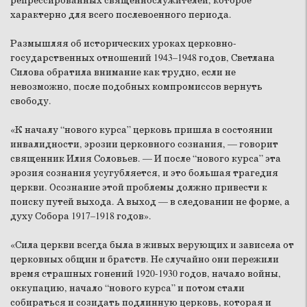
репрессированных священнослужителей, которое
характерно для всего послевоенного периода.
Размышляя об исторических уроках церковно-
государственных отношений 1943–1948 годов, Светлана
Силова обратила внимание как трудно, если не
невозможно, после подобных компромиссов вернуть
свободу.
«К началу “нового курса” церковь пришла в состоянии
инвалидности, эрозии церковного сознания, — говорит
священник Илия Соловьев. — И после “нового курса” эта
эрозия сознания усугубляется, и это большая трагедия
церкви. Осознание этой проблемы должно привести к
поиску путей выхода. А выход — в следовании не форме, а
духу Собора 1917–1918 годов».
«Сила церкви всегда была в живых верующих и зависела от
церковных общин и братств. Не случайно они пережили
время страшных гонений 1920-1930 годов, начало войны,
оккупацию, начало “нового курса” и потом стали
собираться и созидать подлинную церковь, которая и